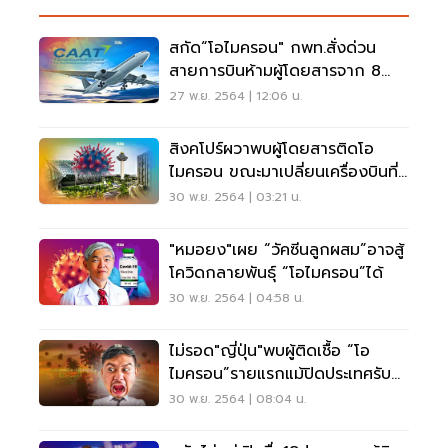
สกัด“โอไมครอน" กพท.สั่งด่วน
สายการบินห้ามผู้โดยสารจาก 8
ประเทศเข้าไทย
27 พ.ย. 2564 | 12:06 น.
สิงคโปร์ผวาพบผู้โดยสารติดโอ
ไมครอน ขณะมาเปลี่ยนเครื่องบินที่
สนามบินชางงี
30 พ.ย. 2564 | 03:21 น.
"หมอยง"เผย “วัคซีนลูกผสม”อาจสู้
โควิดกลายพันธุ์ “โอไมครอน”ได้
30 พ.ย. 2564 | 04:58 น.
ไม่รอด"ญี่ปุ่น"พบผู้ติดเชื้อ “โอ
ไมครอน”รายแรกแม้ปิดประเทศรับ
ต่างชาติ
30 พ.ย. 2564 | 08:04 น.