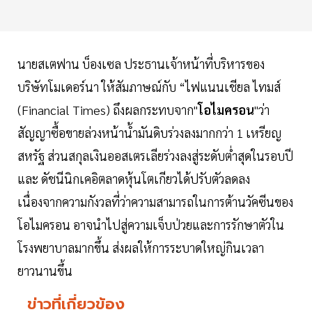
นายสเตฟาน บ็องเซล ประธานเจ้าหน้าที่บริหารของ
บริษัทโมเดอร์นา ให้สัมภาษณ์กับ “ไฟแนนเชียล ไทมส์
(Financial Times) ถึงผลกระทบจาก"
โอไมครอน
"ว่า
สัญญาซื้อขายล่วงหน้าน้ำมันดิบร่วงลงมากกว่า 1 เหรียญ
สหรัฐ ส่วนสกุลเงินออสเตรเลียร่วงลงสู่ระดับต่ำสุดในรอบปี
และ ดัชนีนิกเคอิตลาดหุ้นโตเกียวได้ปรับตัวลดลง
เนื่องจากความกังวลที่ว่าความสามารถในการต้านวัคซีนของ
โอไมครอน อาจนำไปสู่ความเจ็บป่วยและการรักษาตัวใน
โรงพยาบาลมากขึ้น ส่งผลให้การระบาดใหญ่กินเวลา
ยาวนานขึ้น
ข่าวที่เกี่ยวข้อง