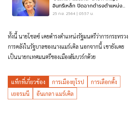
อินทรีเหล็ก ปิดฉากดำรงตำแหน่ง
16 ปี
25 ก.ย. 2564 | 05:57 น.
ทั้งนี้ นายโชลซ์ เคยดำรงตำแหน่งรัฐมนตรีว่าการกระทรวง
การคลังในรัฐบาลของนางแมร์เคิล นอกจากนี้ เขายังเคย
เป็นนายกเทศมนตรีของเมืองฮัมบวร์กด้วย
แท็กที่เกี่ยวข้อง
การเมืองยุโรป
การเลือกตั้ง
เยอรมนี
อันเกลา แมร์เคิล