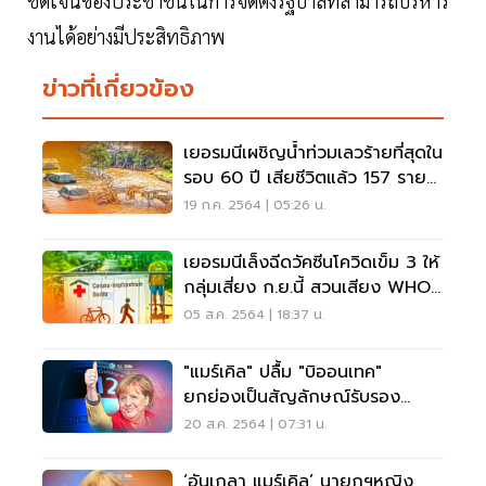
ชัดเจนของประชาชนในการจัดตั้งรัฐบาลที่สามารถบริหาร
งานได้อย่างมีประสิทธิภาพ
ข่าวที่เกี่ยวข้อง
เยอรมนีเผชิญน้ำท่วมเลวร้ายที่สุดใน
รอบ 60 ปี เสียชีวิตแล้ว 157 ราย
(มีคลิป)
19 ก.ค. 2564 | 05:26 น.
เยอรมนีเล็งฉีดวัคซีนโควิดเข็ม 3 ให้
กลุ่มเสี่ยง ก.ย.นี้ สวนเสียง WHO
คัดค้าน
05 ส.ค. 2564 | 18:37 น.
"แมร์เคิล" ปลื้ม "บิออนเทค"
ยกย่องเป็นสัญลักษณ์รับรอง
คุณภาพมาตรฐานเยอรมัน
20 ส.ค. 2564 | 07:31 น.
‘อันเกลา แมร์เคิล’ นายกฯหญิง