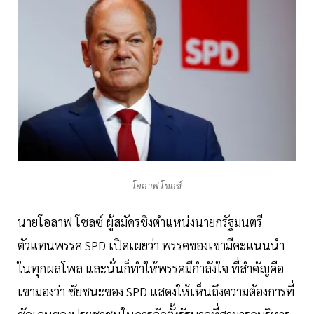
โอลาฟ โชลซ์
นายโอลาฟ โชลซ์ ผู้สมัครชิงตำแหน่งนายกรัฐมนตรี
ตัวแทนพรรค SPD เปิดเผยว่า พรรคของเขามีคะแนนนำ
ในทุกผลโพล และนั่นก็ทำให้พรรคมีกำลังใจ ที่สำคัญคือ
เขามองว่า ชัยชนะของ SPD แสดงให้เห็นถึงความต้องการที่