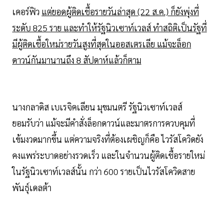
เคอร์ฟิว
แต่ยอดผู้ติดเชื้อรายวันล่าสุด (22 ส.ค.) ก็ยังพุ่งที่
ระดับ 825 ราย และทำให้รัฐนิวเซาท์เวลส์ ทำสถิติเป็นรัฐที่
มีผู้ติดเชื้อใหม่รายวันสูงที่สุดในออสเตรเลีย แม้จะล็อก
ดาวน์กันมานานถึง 8 สัปดาห์แล้วก็ตาม
นางกลาดิส เบเรจิคเลียน มุขมนตรี รัฐนิวเซาท์เวลส์
ยอมรับว่า แม้จะมีคำสั่งล็อกดาวน์และมาตรการควบคุมที่
เข้มงวดมากขึ้น แต่ความจริงที่ต้องเผชิญก็คือ ไวรัสโควิดยัง
คงแพร่ระบาดอย่างรวดเร็ว และในจำนวนผู้ติดเชื้อรายใหม่
ในรัฐนิวเซาท์เวลส์นั้น กว่า 600 รายเป็นไวรัสโควิดสาย
พันธุ์เดลต้า