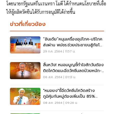
โดยนายกรัฐมนตรีนเรนทรา โมดี ได้กำหนดนโยบายที่เอื้อ
ให้ผู้ผลิตวัคซีนได้รับการอนุมัติได้ง่ายขึ้น
ข่าวที่เกี่ยวข้อง
“อินเดีย”หนุนเครื่องอุปโภค-บริโภค
ส่งผ่าน พปชร.ช่วยประชาขนสู้ภัยโค
วิด
29 ก.ค. 2564 | 11:57 น.
สิ้นหวัง! หมอมนูญชี้ทำใจสักวันต้อง
ติดโควิดแนะฉีดวัคซีนลดป่วยหนัก-
ตาย
06 ส.ค. 2564 | 01:13 น.
"หมอยง"ชี้ฉีดวัคซีนโควิดสร้าง
ภูมิคุ้มกันหมู่ต้องเพิ่มเป็น 85%
ของประชากร
08 ส.ค. 2564 | 09:26 น.