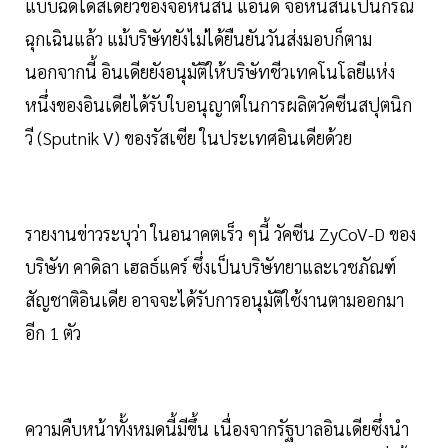
แบบฉีดโดสเดียวของจอห์นสัน แอนด์ จอห์นสันเป็นกรณี
ฉุกเฉินแล้ว แม้บริษัทยังไม่ได้ยืนยันวันส่งมอบก็ตาม
นอกจากนี้ อินเดียยังอนุมัติให้บริษัทชีวเทคโนโลยีแห่ง
หนึ่งของอินเดียได้รับใบอนุญาตในการผลิตวัคซีนสปุตนิก
วี (Sputnik V) ของรัสเซีย ในประเทศอินเดียด้วย
รายงานข่าวระบุว่า ในอนาคตเร็ว ๆนี้ วัคซีน ZyCoV-D ของ
บริษัท คาดิลา เฮลธ์แคร์ ซึ่งเป็นบริษัทยาและเวชภัณฑ์
สัญชาติอินเดีย อาจจะได้รับการอนุมัติใช้งานตามออกมา
อีก 1 ตัว
ความคืบหน้าทั้งหมดนี้มีขึ้น เนื่องจากรัฐบาลอินเดียซึ่งนำ