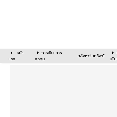
หน้า
การเงิน-การ
อสังหาริมทรัพย์
แรก
ลงทุน
นโย