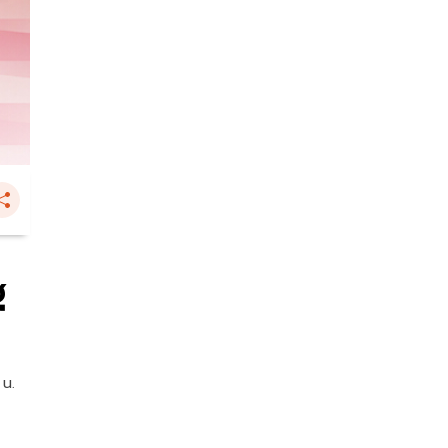
ฐ
 น.