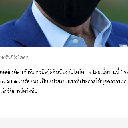
านาธิบดี โจ ไบเดน
องค์กรต้องเข้ารับการฉีดวัคซีนป้องกันโควิด-19 โดยเมื่อวานนี้ (26
s Affairs หรือ VA) เป็นหน่วยงานแรกที่ประกาศให้บุคคลากรทุก
้ารับการฉีดวัคซีน