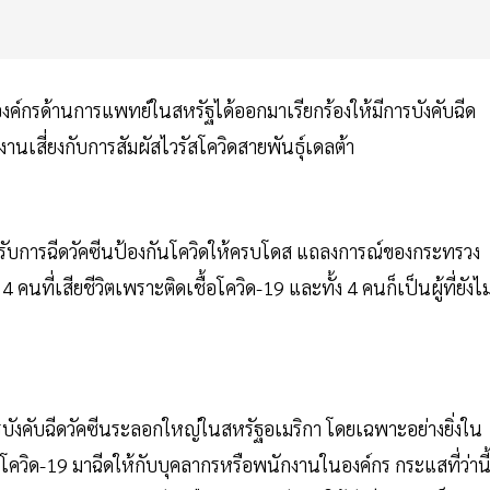
่มองค์กรด้านการแพทย์ในสหรัฐได้ออกมาเรียกร้องให้มีการบังคับฉีด
านเสี่ยงกับการสัมผัสไวรัสโควิดสายพันธุ์เดลต้า
หรับการฉีดวัคซีนป้องกันโควิดให้ครบโดส แถลงการณ์ของกระทรวง
 คนที่เสียชีวิตเพราะติดเชื้อโควิด-19 และทั้ง 4 คนก็เป็นผู้ที่ยังไม
บังคับฉีดวัคซีนระลอกใหญ่ในสหรัฐอเมริกา โดยเฉพาะอย่างยิ่งใน
ควิด-19 มาฉีดให้กับบุคลากรหรือพนักงานในองค์กร กระแสที่ว่านี