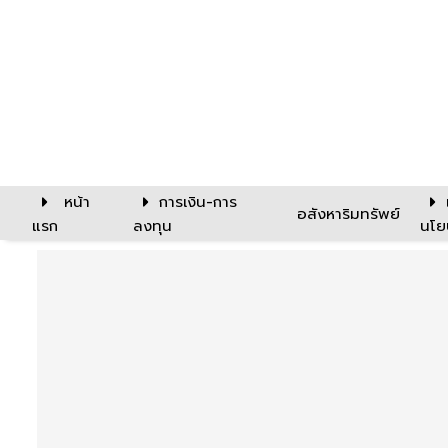
หน้า
การเงิน-การ
อสังหาริมทรัพย์
แรก
ลงทุน
นโย