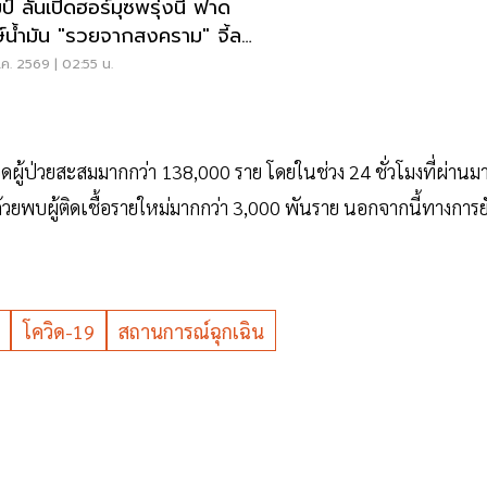
ป์ ลั่นเปิดฮอร์มุซพรุ่งนี้ ฟาด
ษ์น้ำมัน "รวยจากสงคราม" จี้ลด
าด่วน
ค. 2569 | 02:55 น.
อดผู้ป่วยสะสมมากกว่า 138,000 ราย โดยในช่วง 24 ชั่วโมงที่ผ่านม
 ด้วยพบผู้ติดเชื้อรายใหม่มากกว่า 3,000 พันราย นอกจากนี้ทางการย
โควิด-19
สถานการณ์ฉุกเฉิน