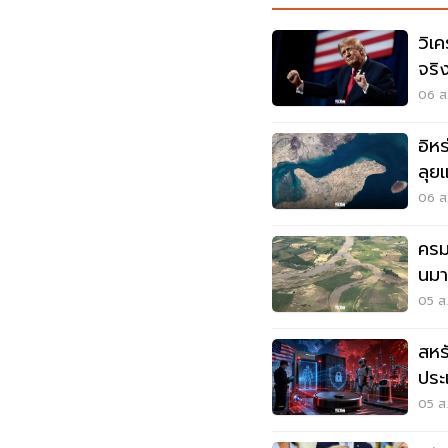
วิเค
จริ
มุซ
06 ส.
อิห
ลุยแ
06 ส.
ครม
นมา
แด
05 ส.
สหร
ประ
ด้ว
05 ส.