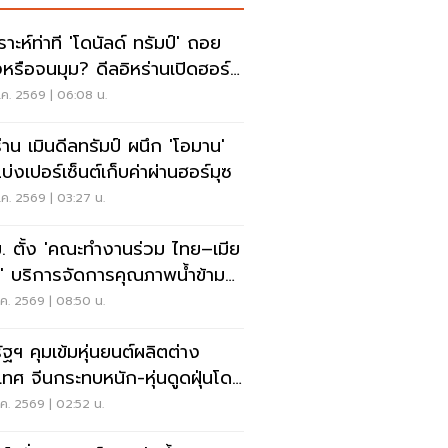
ราะห์ท่าที 'โดนัลด์ ทรัมป์' ถอย
งหรือจนมุม? ดีลอิหร่านเปิดฮอร์
ค. 2569 | 06:08 น.
ร่าน เมินดีลทรัมป์ ผนึก 'โอมาน'
บ่งเปอร์เซ็นต์เก็บค่าผ่านฮอร์มุซ
ค. 2569 | 03:27 น.
. ตั้ง 'คณะทำงานร่วม ไทย–เมีย
' บริการจัดการคุณภาพน้ำข้าม
น
ค. 2569 | 08:50 น.
ัฐฯ คุมเข้มหุ่นยนต์ผลิตต่าง
เทศ จีนกระทบหนัก-หุ่นดูดฝุ่นโดน
ย
ค. 2569 | 02:52 น.