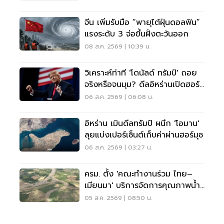
จีน เพิ่มรับมือ “พายุไต้ฝุ่นดอลฟิน”
แรงระดับ 3 จ่อขึ้นฝั่งตะวันออก
08 ส.ค. 2569 | 10:39 น.
วิเคราะห์ท่าที 'โดนัลด์ ทรัมป์' ถอย
จริงหรือจนมุม? ดีลอิหร่านเปิดฮอร์
มุซ
06 ส.ค. 2569 | 06:08 น.
อิหร่าน เมินดีลทรัมป์ ผนึก 'โอมาน'
ลุยแบ่งเปอร์เซ็นต์เก็บค่าผ่านฮอร์มุซ
06 ส.ค. 2569 | 03:27 น.
ครม. ตั้ง 'คณะทำงานร่วม ไทย–
เมียนมา' บริการจัดการคุณภาพน้ำ
ข้ามแดน
05 ส.ค. 2569 | 08:50 น.