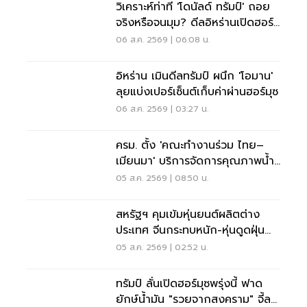
วิเคราะห์ท่าที 'โดนัลด์ ทรัมป์' ถอย
จริงหรือจนมุม? ดีลอิหร่านเปิดฮอร์
มุซ
06 ส.ค. 2569 | 06:08 น.
อิหร่าน เมินดีลทรัมป์ ผนึก 'โอมาน'
ลุยแบ่งเปอร์เซ็นต์เก็บค่าผ่านฮอร์มุซ
06 ส.ค. 2569 | 03:27 น.
ครม. ตั้ง 'คณะทำงานร่วม ไทย–
เมียนมา' บริการจัดการคุณภาพน้ำ
ข้ามแดน
05 ส.ค. 2569 | 08:50 น.
สหรัฐฯ คุมเข้มหุ่นยนต์ผลิตต่าง
ประเทศ จีนกระทบหนัก-หุ่นดูดฝุ่น
โดนด้วย
05 ส.ค. 2569 | 02:52 น.
ทรัมป์ ลั่นเปิดฮอร์มุซพรุ่งนี้ ฟาด
ยักษ์น้ำมัน "รวยจากสงคราม" จี้ลด