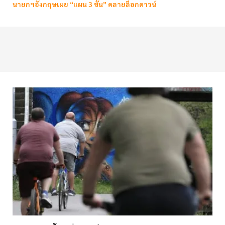
นายกฯอังกฤษเผย “แผน 3 ขั้น” คลายล็อกดาวน์