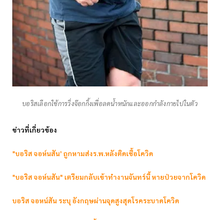
บอริสเลือกใช้การวิ่งจ๊อกกิ้งเพื่อลดน้ำหนักและออกกำลังกายไปในตัว
ข่าวที่เกี่ยวข้อง
"บอริส จอห์นสัน’ ถูกหามส่งร.พ.หลังติดเชื้อโควิด
"บอริส จอห์นสัน" เตรียมกลับเข้าทำงานจันทร์นี้ หายป่วยจากโควิด
บอริส จอหน์สัน ระบุ อังกฤษผ่านจุดสูงสุดโรคระบาดโควิด