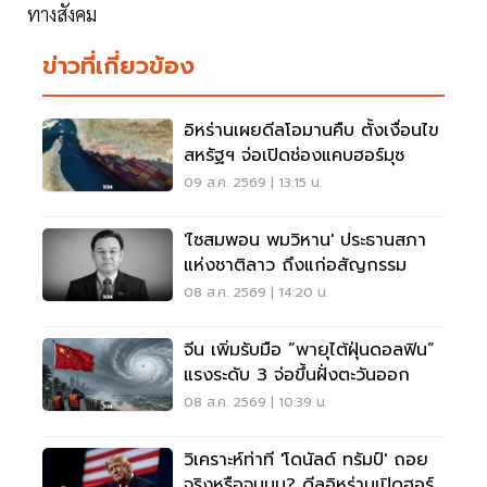
ทางสังคม
ข่าวที่เกี่ยวข้อง
อิหร่านเผยดีลโอมานคืบ ตั้งเงื่อนไข
สหรัฐฯ จ่อเปิดช่องแคบฮอร์มุซ
09 ส.ค. 2569 | 13:15 น.
'ไซสมพอน พมวิหาน' ประธานสภา
แห่งชาติลาว ถึงแก่อสัญกรรม
08 ส.ค. 2569 | 14:20 น.
จีน เพิ่มรับมือ “พายุไต้ฝุ่นดอลฟิน”
แรงระดับ 3 จ่อขึ้นฝั่งตะวันออก
08 ส.ค. 2569 | 10:39 น.
วิเคราะห์ท่าที 'โดนัลด์ ทรัมป์' ถอย
จริงหรือจนมุม? ดีลอิหร่านเปิดฮอร์