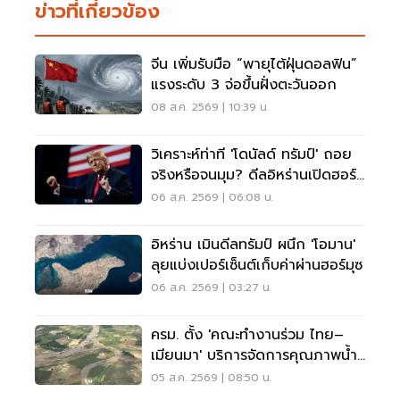
ข่าวที่เกี่ยวข้อง
จีน เพิ่มรับมือ “พายุไต้ฝุ่นดอลฟิน”
แรงระดับ 3 จ่อขึ้นฝั่งตะวันออก
08 ส.ค. 2569 | 10:39 น.
วิเคราะห์ท่าที 'โดนัลด์ ทรัมป์' ถอย
จริงหรือจนมุม? ดีลอิหร่านเปิดฮอร์
มุซ
06 ส.ค. 2569 | 06:08 น.
อิหร่าน เมินดีลทรัมป์ ผนึก 'โอมาน'
ลุยแบ่งเปอร์เซ็นต์เก็บค่าผ่านฮอร์มุซ
06 ส.ค. 2569 | 03:27 น.
ครม. ตั้ง 'คณะทำงานร่วม ไทย–
เมียนมา' บริการจัดการคุณภาพน้ำ
ข้ามแดน
05 ส.ค. 2569 | 08:50 น.