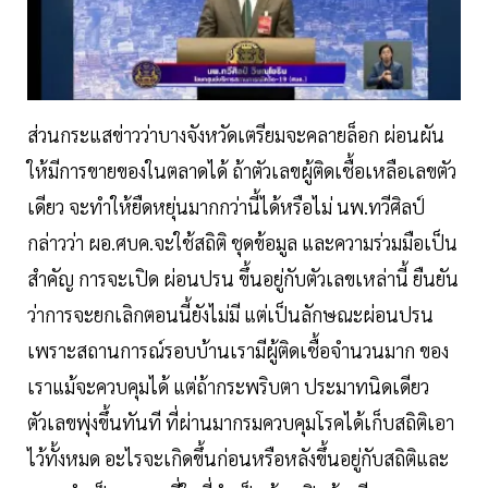
ส่วนกระแสข่าวว่าบางจังหวัดเตรียมจะคลายล็อก ผ่อนผัน
ให้มีการขายของในตลาดได้ ถ้าตัวเลขผู้ติดเชื้อเหลือเลขตัว
เดียว จะทำให้ยืดหยุ่นมากกว่านี้ได้หรือไม่ นพ.ทวีศิลป์
กล่าวว่า ผอ.ศบค.จะใช้สถิติ ชุดข้อมูล และความร่วมมือเป็น
สำคัญ การจะเปิด ผ่อนปรน ขึ้นอยู่กับตัวเลขเหล่านี้ ยืนยัน
ว่าการจะยกเลิกตอนนี้ยังไม่มี แต่เป็นลักษณะผ่อนปรน
เพราะสถานการณ์รอบบ้านเรามีผู้ติดเชื้อจำนวนมาก ของ
เราแม้จะควบคุมได้ แต่ถ้ากระพริบตา ประมาทนิดเดียว
ตัวเลขพุ่งขึ้นทันที ที่ผ่านมากรมควบคุมโรคได้เก็บสถิติเอา
ไว้ทั้งหมด อะไรจะเกิดขึ้นก่อนหรือหลังขึ้นอยู่กับสถิติและ