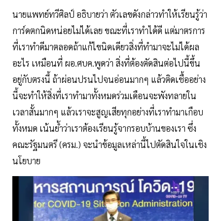
นายแพทย์ทวีศิลป์ อธิบายว่า ตัวเลขดังกล่าวทำให้เรียนรู้ว่า
การ์ดตกนิดหน่อยไม่ได้เลย ขณะที่เราทำได้ดี แต่มาตรการ
ที่เราทำดีมาตลอดถ้าแก้ไขนิดเดียวสิ่งที่ทำมาจะไม่ได้ผล
อะไร เหมือนที่ ผอ.ศบค.พูดว่า สิ่งที่ต้องตัดสินต่อไปนี้ขึ้น
อยู่กับตรงนี้ ถ้าผ่อนปรนไปจนอ่อนมากๆ แล้วติดเชื้ออย่าง
นี้จะทำให้สิ่งที่เราทำมาทั้งหมดร่วมเดือนจะพังทลายใน
เวลาสั้นมากๆ แล้วเราจะสูญเสียทุกอย่างที่เราทำมาเกือบ
ทั้งหมด เน้นย้ำว่าเราต้องเรียนรู้จากรอบบ้านของเรา ซึ่ง
คณะรัฐมนตรี (ครม.) จะนำข้อมูลเหล่านี้ไปตัดสินใจในเชิง
นโยบาย