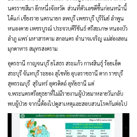
นครราชสีมา อีกหนึ่งจังหวัด ส่วนที่ตัวเลขดีขึ้นก่อนหน้านี้
ได้แก่ เชียงราย นครนายก ลพบุรี เพชรบุรี บุรีรัมย์ ลําพูน
หนองคาย เพชรบูรณ์ ประจวบคีรีขันธ์ ศรีสะเกษ หนองบัว
ลําภู แพร่ มหาสารคาม สกลนคร อํานาจเจริญ แม่ฮ่องสอน
มุกดาหาร สมุทรสงคราม
อุดรธานี กาญจนบุรี ยโสธร สระแก้ว กาฬสินธุ์ ร้อยเอ็ด
สระบุรี จันทบุรี ระยอง สุโขทัย อุบลราชธานี ตาก ราชบุรี
สุพรรณบุรี สุรินทร์ อุตรดิตถ์ อุทัยธานี แต่
จ.พระนครศรีอยุธยาที่ไม่มีรายงานผู้ป่วยมาหลายวันกลับ
พบผู้ป่วย จากนี้ต้องไปดูสาเหตุและสอบสวนโรคกันต่อไป