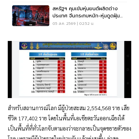
สหรัฐฯ คุมเข้มหุ่นยนต์ผลิตต่าง
ประเทศ จีนกระทบหนัก-หุ่นดูดฝุ่น
โดนด้วย
05 ส.ค. 2569 | 02:52 น.
สำหรับสถานการณ์โลก มีผู้ป่วยสะสม 2,554,568 ราย เสีย
ชีวิต 177,402 ราย โดยในพื้นที่เอเชียตะวันออกเฉียงใต้
เป็นพื้นที่ที่ทั่วโลกจับตามองว่าจะกลายเป็นจุดขยายตัวของ
โรค เพราะมีผู้ป่วยรายใหม่รวมกันแล้วพุ่งสูงขึ้น ล่าสุด