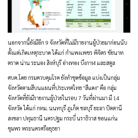
นอกจากนี้ยังมีอีก 9 จังหวัดที่ไม่มีรายงานผู้ป่วยมาก่อนนับ
ตั้งแต่เกิดเหตุระบาด ได้แก่ กําแพงเพชร พิจิตร ชัยนาท
ตราด น่าน ระนอง สิงห์บุรี อ่างทอง บึงกาฬ และสตูล
ศบค.โดย กรมควบคุมโรค ยังทำชุดข้อมูล แบ่งเป็นกลุ่ม
จังหวัดตามสีบนแผนที่ประเทศไทย "สีแดง" คือ กลุ่ม
จังหวัดที่ยังมีรายงานผู้ป่วยในรอบ 7 วันที่ผ่านมา มี 14
จังหวัด ได้แก่ กทม. นนทบุรี ภูเก็ต ชลบุรี ยะลา ปัตตานี
สงขลา ปทุมธานี นครปฐม กระบี่ นราธิวาส ขอนแก่น
ชุมพร พระนครศรีอยุธยา