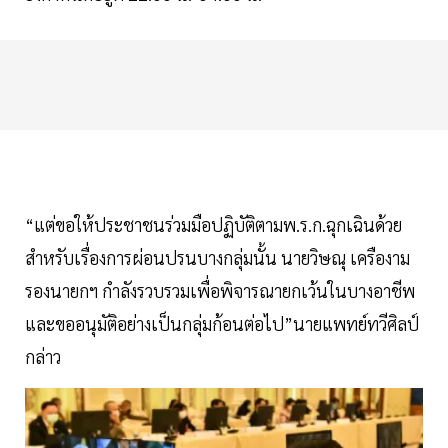
“แต่ขอให้ประชาชนร่วมมือปฏิบัติตามพ.ร.ก.ฉุกเฉินด้วย
สำหรับเรื่องการผ่อนปรนบางกลุ่มนั้น นายวิษณุ เครืองาม
รองนายกฯ กำลังรวบรวมเพื่อพิจารณายกเว้นในบางอาชีพ
และขออนุมัติอย่างเป็นกลุ่มก้อนต่อไป”นายแพทย์ทวีศิลป์
กล่าว