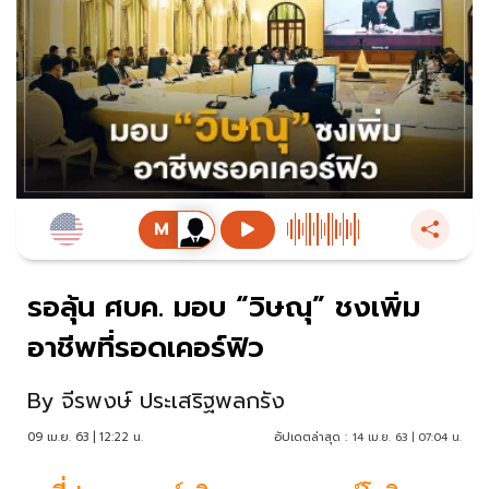
รอลุ้น ศบค. มอบ “วิษณุ” ชงเพิ่ม
อาชีพที่รอดเคอร์ฟิว
By
จีรพงษ์ ประเสริฐพลกรัง
09 เม.ย. 63 | 12:22 น.
อัปเดตล่าสุด :
14 เม.ย. 63 | 07:04 น.