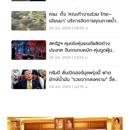
ครม. ตั้ง 'คณะทำงานร่วม ไทย–
เมียนมา' บริการจัดการคุณภาพน้ำ
ข้ามแดน
05 ส.ค. 2569 | 08:50 น.
สหรัฐฯ คุมเข้มหุ่นยนต์ผลิตต่าง
ประเทศ จีนกระทบหนัก-หุ่นดูดฝุ่น
โดนด้วย
05 ส.ค. 2569 | 02:52 น.
ทรัมป์ ลั่นเปิดฮอร์มุซพรุ่งนี้ ฟาด
ยักษ์น้ำมัน "รวยจากสงคราม" จี้ลด
ราคาด่วน
04 ส.ค. 2569 | 02:55 น.