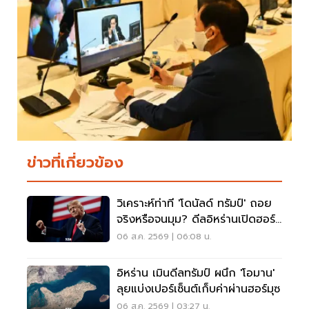
ข่าวที่เกี่ยวข้อง
วิเคราะห์ท่าที 'โดนัลด์ ทรัมป์' ถอย
จริงหรือจนมุม? ดีลอิหร่านเปิดฮอร์
มุซ
06 ส.ค. 2569 | 06:08 น.
อิหร่าน เมินดีลทรัมป์ ผนึก 'โอมาน'
ลุยแบ่งเปอร์เซ็นต์เก็บค่าผ่านฮอร์มุซ
06 ส.ค. 2569 | 03:27 น.