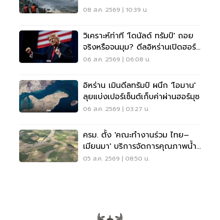
08 ส.ค. 2569 | 10:39 น.
วิเคราะห์ท่าที 'โดนัลด์ ทรัมป์' ถอย
จริงหรือจนมุม? ดีลอิหร่านเปิดฮอร์
มุซ
06 ส.ค. 2569 | 06:08 น.
อิหร่าน เมินดีลทรัมป์ ผนึก 'โอมาน'
ลุยแบ่งเปอร์เซ็นต์เก็บค่าผ่านฮอร์มุซ
06 ส.ค. 2569 | 03:27 น.
ครม. ตั้ง 'คณะทำงานร่วม ไทย–
เมียนมา' บริการจัดการคุณภาพน้ำ
ข้ามแดน
05 ส.ค. 2569 | 08:50 น.