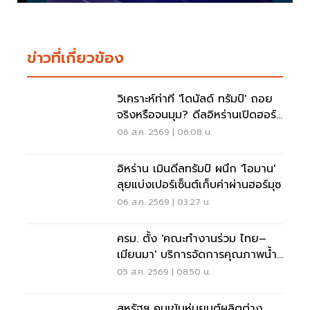
ข่าวที่เกี่ยวข้อง
วิเคราะห์ท่าที 'โดนัลด์ ทรัมป์' ถอย
จริงหรือจนมุม? ดีลอิหร่านเปิดฮอร์
มุซ
06 ส.ค. 2569 | 06:08 น.
อิหร่าน เมินดีลทรัมป์ ผนึก 'โอมาน'
ลุยแบ่งเปอร์เซ็นต์เก็บค่าผ่านฮอร์มุซ
06 ส.ค. 2569 | 03:27 น.
ครม. ตั้ง 'คณะทำงานร่วม ไทย–
เมียนมา' บริการจัดการคุณภาพน้ำ
ข้ามแดน
05 ส.ค. 2569 | 08:50 น.
สหรัฐฯ คุมเข้มหุ่นยนต์ผลิตต่าง