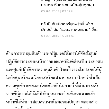
ประเทศ จีนกระทบหนัก-หุ่นดูดฝุ่น
โดนด้วย
05 ส.ค. 2569 | 02:52 น.
ทรัมป์ ลั่นเปิดฮอร์มุซพรุ่งนี้ ฟาด
ยักษ์น้ำมัน "รวยจากสงคราม" จี้ลด
ราคาด่วน
04 ส.ค. 2569 | 02:55 น.
ด้านการควบคุมสินค้า นายกรัฐมนตรีสั่งการให้จัดตั้งศูนย์
ปฏิบัติการกระจายหน้ากากและเวชภัณฑ์สำหรับประชาชน
และศูนย์ปฏิบัติการควบคุมสินค้า โดยย้ำว่าจะไม่ปล่อยให้ผู้
ใดกักตุนหรือฉวยโอกาสหรือแสวงหาผลประโยชน์ ซ้ำเติม
ความทุกข์ยากของคนไทยด้วยกันในยามนี้ ที่ผ่านมา หลัง
จากที่รัฐบาลได้บังคับใช้กฎหมายอย่างเข้มงวด และเจ้า
หน้าที่ได้ทำการสอบสวนหาต้นตอของปัญหา ตลอดสาย