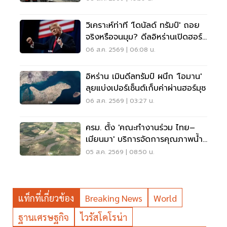
วิเคราะห์ท่าที 'โดนัลด์ ทรัมป์' ถอย
จริงหรือจนมุม? ดีลอิหร่านเปิดฮอร์
มุซ
06 ส.ค. 2569 | 06:08 น.
อิหร่าน เมินดีลทรัมป์ ผนึก 'โอมาน'
ลุยแบ่งเปอร์เซ็นต์เก็บค่าผ่านฮอร์มุซ
06 ส.ค. 2569 | 03:27 น.
ครม. ตั้ง 'คณะทำงานร่วม ไทย–
เมียนมา' บริการจัดการคุณภาพน้ำ
ข้ามแดน
05 ส.ค. 2569 | 08:50 น.
แท็กที่เกี่ยวข้อง
Breaking News
World
ฐานเศรษฐกิจ
ไวรัสโคโรน่า