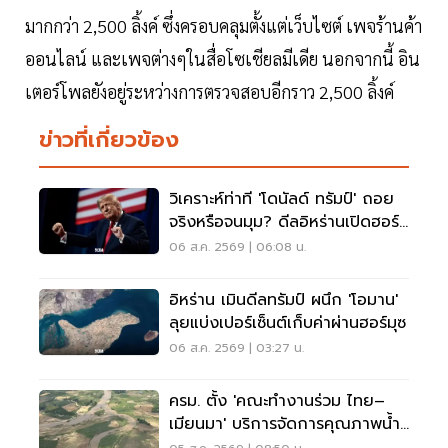
มากกว่า 2,500 ลิ้งค์ ซึ่งครอบคลุมตั้งแต่เว็บไซต์ เพจร้านค้า
ออนไลน์ และเพจต่างๆในสื่อโซเชียลมีเดีย นอกจากนี้ อิน
เตอร์โพลยังอยู่ระหว่างการตรวจสอบอีกราว 2,500 ลิ้งค์
ข่าวที่เกี่ยวข้อง
วิเคราะห์ท่าที 'โดนัลด์ ทรัมป์' ถอย
จริงหรือจนมุม? ดีลอิหร่านเปิดฮอร์
มุซ
06 ส.ค. 2569 | 06:08 น.
อิหร่าน เมินดีลทรัมป์ ผนึก 'โอมาน'
ลุยแบ่งเปอร์เซ็นต์เก็บค่าผ่านฮอร์มุซ
06 ส.ค. 2569 | 03:27 น.
ครม. ตั้ง 'คณะทำงานร่วม ไทย–
เมียนมา' บริการจัดการคุณภาพน้ำ
ข้ามแดน