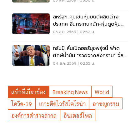
05 ส.ค. 2569 | 08:50 น.
สหรัฐฯ คุมเข้มหุ่นยนต์ผลิตต่าง
ประเทศ จีนกระทบหนัก-หุ่นดูดฝุ่น
โดนด้วย
05 ส.ค. 2569 | 02:52 น.
ทรัมป์ ลั่นเปิดฮอร์มุซพรุ่งนี้ ฟาด
ยักษ์น้ำมัน "รวยจากสงคราม" จี้ลด
ราคาด่วน
04 ส.ค. 2569 | 02:55 น.
แท็กที่เกี่ยวข้อง
Breaking News
World
โควิด-19
เกาะติดไวรัสโคโรน่า
อาชญกรรม
องค์การตำรวจสากล
อินเตอร์โพล