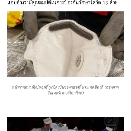
แอบอ้างว่ามีคุณสมบัติในการป้องกันรักษาโควิด-19 ด้วย
หน้ากากอนามัยปลอมที่ถูกยึดเป็นของกลางที่ประเทศอิตาลี (ภาพจาก
อินเตอร์โพล/ฟ็อกนิวส์)