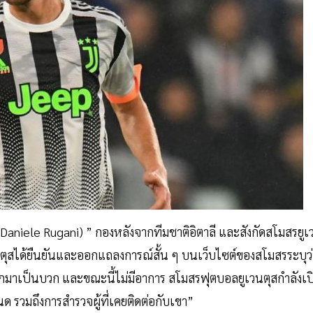
ี่ (Daniele Rugani) ” กองหลังจากทีมชาติอิตาลี และสังกัดสโมสรยูเ
ุสได้ยืนยันและออกแถลงการณ์สั้น ๆ บนเว็บไซต์ของสโมสรระบุว่
กมาเป็นบวก และขณะนี้ไม่มีอาการ สโมสรฟุตบอลยูเวนตุสกำลังเป
รวมถึงการสำรวจผู้ที่เคยติดต่อกับเขา”