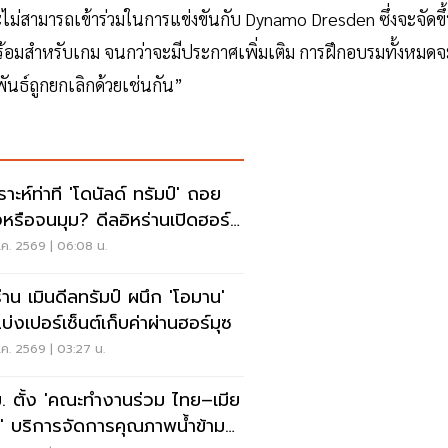
ไม่สามารถเข้าร่วมในการแข่งขันกับ Dynamo Dresden ซึ่งจะจัดขึ
พร้อมสำหรับเกม จนกว่าจะมีประกาศเพิ่มเติม การฝึกอบรมทั้งหมดจ
ันธ์ถูกยกเลิกด้วยเช่นกัน”
ราะห์ท่าที 'โดนัลด์ ทรัมป์' ถอย
งหรือจนมุม? ดีลอิหร่านเปิดฮอร์
ค. 2569 | 06:08 น.
ร่าน เมินดีลทรัมป์ ผนึก 'โอมาน'
บ่งเปอร์เซ็นต์เก็บค่าผ่านฮอร์มุซ
ค. 2569 | 03:27 น.
. ตั้ง 'คณะทำงานร่วม ไทย–เมีย
' บริการจัดการคุณภาพน้ำข้าม