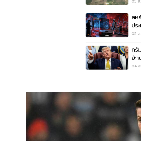
แด
05 ส.
สหร
ประ
ด้ว
05 ส.
ทรัม
ยัก
ราค
04 ส.