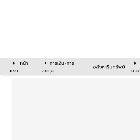
หน้า
การเงิน-การ
อสังหาริมทรัพย์
แรก
ลงทุน
นโย