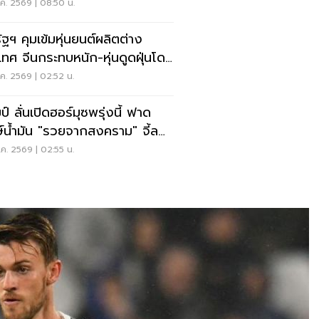
น
ค. 2569 | 08:50 น.
ัฐฯ คุมเข้มหุ่นยนต์ผลิตต่าง
เทศ จีนกระทบหนัก-หุ่นดูดฝุ่นโดน
ย
ค. 2569 | 02:52 น.
ป์ ลั่นเปิดฮอร์มุซพรุ่งนี้ ฟาด
ษ์น้ำมัน "รวยจากสงคราม" จี้ลด
าด่วน
ค. 2569 | 02:55 น.