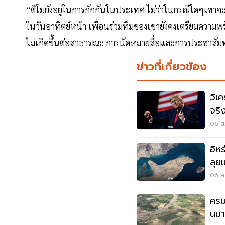
“ติโมยังอยู่ในการกักกันในประเทศ ไม่ว่าในกรณีใดๆเขาจะ
ในวันอาทิตย์หน้า เพื่อนร่วมทีมของเขายังคงเตรียมความ
ไม่เกิดขึ้นต่อสาธารณะ การนัดหมายสื่อและการประชาสัมพ
ข่าวที่เกี่ยวข้อง
วิเค
จริ
มุซ
06 ส.
อิห
ลุยแ
06 ส.
ครม
นมา