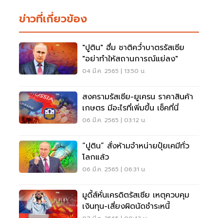
ข่าวที่เกี่ยวข้อง
"ปูติน" ฮึ่ม ชาติคว่ำบาตรรัสเซีย
"อย่าทำให้สถานการณ์แย่ลง"
04 มี.ค. 2565 | 13:50 น.
สงครามรัสเซีย-ยูเครน ราคาสินค้า
เกษตร มีอะไรที่เพิ่มขึ้น เช็คที่นี่
06 มี.ค. 2565 | 03:12 น.
“ปูติน” สั่งห้ามจำหน่ายปุ๋ยเคมีทั่ว
โลกแล้ว
06 มี.ค. 2565 | 06:31 น.
มูดี้ส์หั่นเครดิตรัสเซีย เหตุควบคุม
เงินทุน-เสี่ยงผิดนัดชำระหนี้