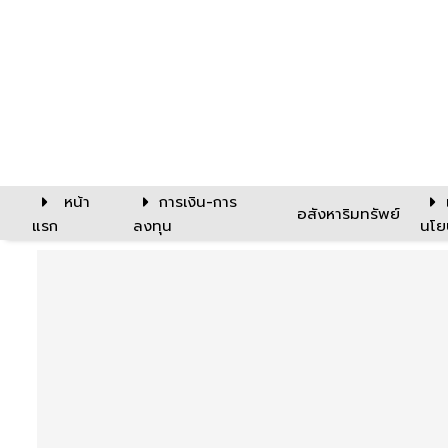
หน้า
การเงิน-การ
อสังหาริมทรัพย์
แรก
ลงทุน
นโย