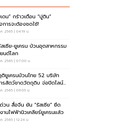
บเดน” กร้าวเตือน “ปูติน”
็จการจะต้องชดใช้!
.ค. 2565 | 04:19 น.
รัสเซีย-ยูเครน ป่วนอุตสาหกรรม
ยนต์โลก
.ค. 2565 | 07:00 น.
ฤติยูเครนป่วนไทย 52 บริษัท
ารสัตว์ขาดวัตถุดิบ จ่อปิดไลน์
ต
.ค. 2565 | 09:05 น.
 สื่อจีน ยัน “รัสเซีย” ยึด
งานไฟฟ้านิวเคลียร์ยูเครนแล้ว
.ค. 2565 | 12:24 น.