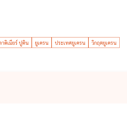
ลาดิเมียร์ ปูติน
ยูเครน
ประเทศยูเครน
วิกฤตยูเครน