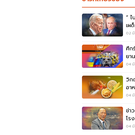
“ ไ
เผด
02 มี
ศึก
ยาน
04 มี
วิก
อาห
ผลิ
04 มี
ข่าวด่วน
โรง
04 มี