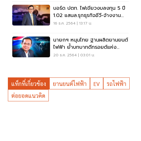
บอร์ด ปตท. ไฟเขียวงบลงทุน 5 ปี
1.02 แสนล.รุกธุรกิจอีวี-จ้างงาน
23,000 อัตรา
16 ธ.ค. 2564 | 13:17 น.
นายกฯ หนุนไทย ฐานผลิตยานยนต์
ไฟฟ้า ย้ำบทบาทดีทรอยต์แห่ง
เอเชีย
20 ธ.ค. 2564 | 03:01 น.
แท็กที่เกี่ยวข้อง
ยานยนต์ไฟฟ้า
EV
รถไฟฟ้า
ต่อยอดแนวคิด