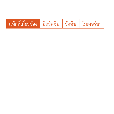
แท็กที่เกี่ยวข้อง
ฉีดวัคซีน
วัคซีน
โมเดอร์นา