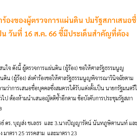
ำร้องของผู้ตรวจการแผ่นดิน ปมรัฐสภาเสนอชื
วันที่ 16 ส.ค. 66 ชี้มีประเด็นสำคัญที่ต้อง
นใจ ดังนี้ ผู้ตรวจการแผ่นดิน (ผู้ร้อง) ขอให้ศาลรัฐธรรมนูญ
ดิน (ผู้ร้อง) ส่งคำร้องขอให้ศาลรัฐธรรมนูญพิจารณาวินิจฉัยตาม
ความว่าการเสนอชื่อบุคคลซึ่งสมควรได้รับแต่งตั้งเป็น นายกรัฐมนตรีใ
วไป ต้องห้ามนำเสนอญัตติซ้ำอีกตาม ข้อบังคับการประชุมรัฐสภา
อ
รย์ ดร. บุญส่ง ชเลธร และ 3.นางปัญญารัตน์ นันทภูษิตานนท์ แล
ึ่ง มาตรา 25 วรรคสาม และมาตรา 23