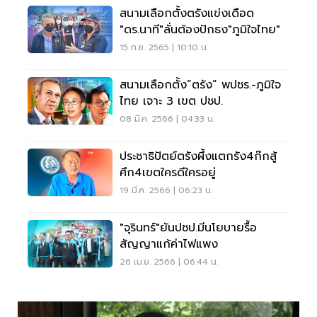
สนามเลือกตั้งตรังแข่งเดือด
"ดร.นาที"ลั่นต้องปักธง"ภูมิใจไทย"
15 ก.ย. 2565 | 10:10 น.
สนามเลือกตั้ง”ตรัง” พปชร.-ภูมิใจ
ไทย เจาะ 3 เขต ปชป.
08 มี.ค. 2566 | 04:33 น.
ประชาธิปัตย์ตรังผึ้งแตกรัง4ก๊กสู้
ศึก4เขตใครดีใครอยู่
19 มี.ค. 2566 | 06:23 น.
"จุรินทร์"ยันปชป.มีนโยบายรื้อ
สัญญาแก้ค่าไฟแพง
26 เม.ย. 2566 | 06:44 น.