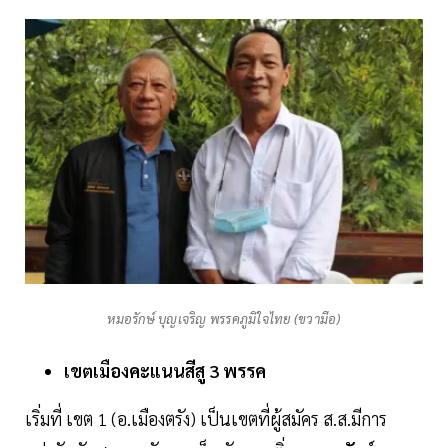
หมอรักษ์ บุญเจริญ พรรคภูมิใจไทย (ขวามือ)
เขตเมืองคะแนนสีสู 3 พรรค
เริ่มที่ เขต 1 (อ.เมืองตรัง) เป็นเขตที่ผู้สมัคร ส.ส.มีการ