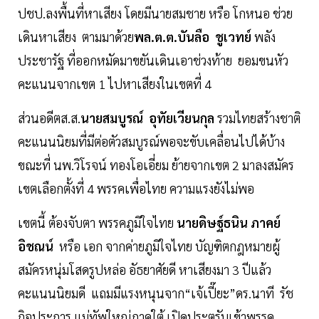
ปชป.ลงพื้นที่หาเสียง โดยมีนายสมชาย หรือ โกหนอ ช่วย
เดินหาเสียง ตามมาด้วย
พล.ต.ต.บันลือ ชูเวทย์
พลัง
ประชารัฐ ที่ออกหมัดมาขยันเดินเอาช่วงท้าย ยอมขนหัว
คะแนนจากเขต 1 ไปหาเสียงในเขตที่ 4
ส่วนอดีตส.ส.
นายสมบูรณ์ อุทัยเวียนกุล
รวมไทยสร้างชาติ
คะแนนนิยมที่มีต่อตัวสมบูรณ์พอจะขับเคลื่อนไปได้บ้าง
ขณะที่ นพ.วิโรจน์ ทองโอเอี่ยม ย้ายจากเขต 2 มาลงสมัคร
เขตเลือกตั้งที่ 4 พรรคเพื่อไทย ความแรงยังไม่พอ
เขตนี้ ต้องจับตา พรรคภูมิใจไทย
นายดิษฐ์ธนิน ภาคย์
อิชณน์
หรือ เอก จากค่ายภูมิใจไทย บัญฑิตกฎหมายผู้
สมัครหนุ่มโสดรูปหล่อ อัธยาศัยดี หาเสียงมา 3 ปีแล้ว
คะแนนนิยมดี แถมมีแรงหนุนจาก“เจ้เปี๊ยะ”ดร.นาที รัช
กิจประการ แม่ทัพใหญ่ภาคใต้ เปิดประตูรับเข้าพรรค