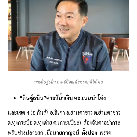
นายดิษฐ์ธนิน ภาคย์อิชณน์ พรรคภูมิใจไทย
“ดิษฐ์ธนิน”ค่ายสีน้ำเงิน คะแนนนำโด่ง
และเขต 4 (อ.กันตัง อ.สิเกา อ.ย่านตาขาว ต.ย่านตาขาว
ต.ทุ่งกระบือ ต.ทุ่งค่าย ต.เกาะเปียะ) ต้องจับตาอย่ากระ
พริบช่วงปลายยก เมื่อน
ายกาญจน์ ตั้งปอง
พรรค