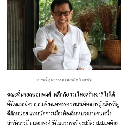
นายทวี สุระบาล พรรคพลังประชารัฐ
ขณะที่
นายถนอมพงศ์ หลีกภัย
รวมไทยสร้างชาติ ไม่ได้
ตั้งใจลงสมัคร ส.ส.เพียงแต่พรรค รทสช.ต้องการผู้สมัครที่ดู
ดีสักหน่อย แทนนักการเมืองท้องถิ่นหนวดงามคนหนึ่ง
ลำพังบารมี ถนอมพงศ์ ยังไม่แรงพอที่จะสมัคร ส.ส.แต่ด้วย