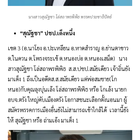
นางสาวสุณัฐชา โล่สถาพรพิพิธ พรรคประชาธิปัตย์
“สุณัฐชา” ปชป.เต็งหนึ่ง
เขต 3 (อ.นาโยง อ.ปะเหลียน อ.หาดสำราญ อ.ย่านตาขาว
ต.ในควน ต.โพรงจระเข้ ต.หนองบ่อ ต.หนองเสม็ด) นาง
สาวสุณัฐชา โล่สถาพรพิพิธ ส.ส.ปชป.สมัยเดียว เจ้าถิ่นยัง
มาเต็ง 1 ถึงเป็นอดีตส.ส.สมัยเดียว แต่พ่อสมชาย(โก
หนอ)กับคุณลุงบุ่นเล้ง โล่สถาพรพิพิธ หรือ โกเล้ง นายก
อบจ.ตรัง ใหญ่คับเมืองตรัง โอกาสชนะเลือกตั้งนอนมา ผู้
สมัครพรรคการเมืองอื่นยังไม่สามารถเข้าใกล้ได้ เวลานี้ยัง
ให้ สุณัฐชา หรือ ถ่ามเอ้ง มาเต็ง 1