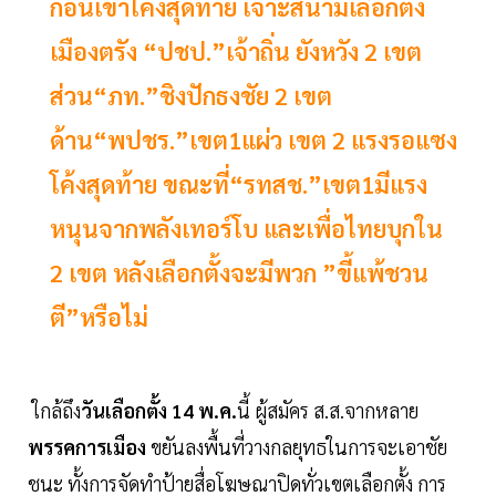
ก่อนเข้าโค้งสุดท้าย เจาะสนามเลือกตั้ง
เมืองตรัง “ปชป.”เจ้าถิ่น ยังหวัง 2 เขต
ส่วน“ภท.”ชิงปักธงชัย 2 เขต
ด้าน“พปชร.”เขต1แผ่ว เขต 2 แรงรอแซง
โค้งสุดท้าย ขณะที่“รทสช.”เขต1มีแรง
หนุนจากพลังเทอร์โบ และเพื่อไทยบุกใน
2 เขต หลังเลือกตั้งจะมีพวก ”ขี้แพ้ชวน
ตี”หรือไม่
ใกล้ถึง
วันเลือกตั้ง 14 พ.ค.
นี้ ผู้สมัคร ส.ส.จากหลาย
พรรคการเมือง
ขยันลงพื้นที่วางกลยุทธในการจะเอาชัย
ชนะ ทั้งการจัดทำป้ายสื่อโฆษณาปิดทั่วเขตเลือกตั้ง การ