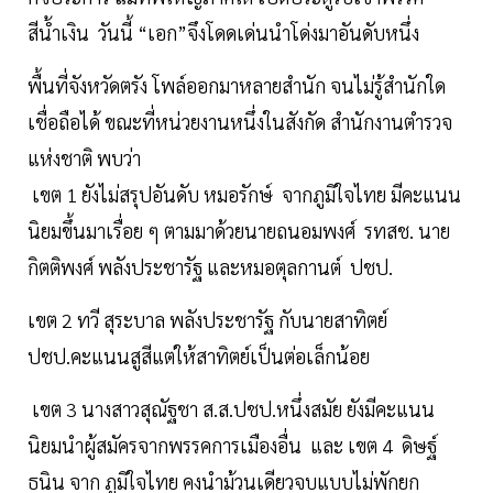
สีน้ำเงิน วันนี้ “เอก”จึงโดดเด่นนำโด่งมาอันดับหนึ่ง
พื้นที่จังหวัดตรัง โพล์ออกมาหลายสำนัก จนไม่รู้สำนักใด
เชื่อถือได้ ขณะที่หน่วยงานหนึ่งในสังกัด สำนักงานตำรวจ
แห่งชาติ พบว่า
เขต 1 ยังไม่สรุปอันดับ หมอรักษ์ จากภูมิใจไทย มีคะแนน
นิยมขึ้นมาเรื่อย ๆ ตามมาด้วยนายถนอมพงศ์ รทสช. นาย
กิตติพงศ์ พลังประชารัฐ และหมอตุลกานต์ ปชป.
เขต 2 ทวี สุระบาล พลังประชารัฐ กับนายสาทิตย์
ปชป.คะแนนสูสีแต่ให้สาทิตย์เป็นต่อเล็กน้อย
เขต 3 นางสาวสุณัฐชา ส.ส.ปชป.หนึ่งสมัย ยังมีคะแนน
นิยมนำผู้สมัครจากพรรคการเมืองอื่น และ เขต 4 ดิษฐ์
ธนิน จาก ภูมิใจไทย คงนำม้วนเดียวจบแบบไม่พักยก