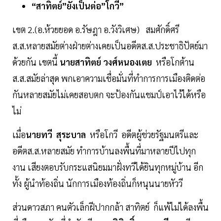
“สาทิตย์”ยังเป็นต่อ”โกวี”
เขต 2.(อ.ห้วยยอด อ.รัษฎา อ.วังวิเศษ) สมศักดิ์ศรี
ส.ส.หลายสมัยต่างฝ่ายต่างเคยเป็นอดีตส.ส.ประชาธิปัตย์มา
ด้วยกัน เขตนี้
นายสาทิตย์ วงศ์หนองเตย
หรือโกต้าน
ส.ส.สมัยล่าสุด พกเอาความเชื่อมั่นที่ทำการการเมืองติดต่อ
กันหลายสมัยไม่เคยสอบตก จะป้องกันแชมป์เอาไว้ได้หรือ
ไม่
เมื่อ
นายทวี สุระบาล
หรือโกวี อดีตผู้ช่วยรัฐมนตรีและ
อดีตส.ส.หลายสมัย ทำการบ้านลงพื้นที่มาหลายปีไปทุก
งาน เสียงตอบรับกระแสนิยมมาฝั่งทวีได้ยินทุกหมู่บ้าน อีก
ทั้ง ผู้นำท้องถิ่น นักการเมืองท้องถิ่นก็หนุนนายหัววี
ส่วนดาวสภา คนตัวเล็กฝีปากกล้า สาทิตย์ ก็แพ้ไม่ได้ลงพื้น