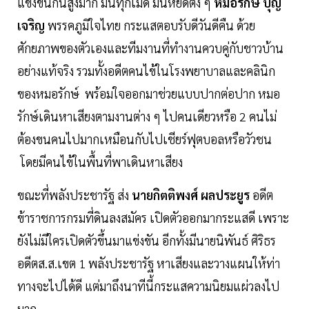
แข่งขันกันสูงมาก มันทุกเม็ด มันหยดติ่ง ๆ
หมอรักษ์ บุญ
เจริญ
พรรคภูมิใจไทย กระแสตอบรับดีวันดีคืน ด้วย
ศักยภาพของตัวเองและทีมงานที่ทำงานควบคู่กับชาวบ้าน
อย่างแท้จริง รวมทั้งอดีตคนไข้ในโรงพยาบาลและคลินิก
ของหมอรักษ์ พร้อมใจออกมาช่วยแบบปากต่อปาก หมอ
รักษ์เดินหาเสียงตามงานต่าง ๆ ไปคนเดียวหรือ 2 คนไม่
ต้องขนคนไปมากเหมือนกับไปเชียร์ฟุตบอลหรือวัวชน
โดยมีคนไข้ในพื้นที่พาเดินหาเสียง
ขณะที่พลังประชารัฐ ส่ง
นายกิตติพงศ์ ผลประยูร
อดีต
ข้าราชการกรมที่ดินลงสมัคร เปิดตัวออกมากระแสดี เพราะ
ยังไม่มีใครเปิดตัวขึ้นมาแข่งขัน อีกทั้งมีนายนิพันธ์ ศิริธร
อดีตส.ส.เขต 1 พลังประชารัฐ หาเสียงและวางแผนให้ท่า
ทางจะไปได้ดี แต่มาถึงนาทีนี้กระแสความนิยมแผ่วลงไป
มาก