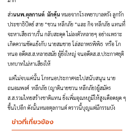
ส่ว
นนพ.ตุลกานต์ มักคุ้น
หมอจากโรงพยาบาลตรัง ลูกรัก
ประชาธิปัตย์ สาย “ชวน หลีกภัย “และ กิจ หลีกภัย แทนที่
จะหาเสียงราบรื่น กลับสะดุด ไม่ลงตัวหลายๆ อย่างเพราะ
เกิดความขัดแย้งกับ นายสมชาย โล่สถาพรพิพิธ หรือ โก
หนอ อดีตส.ส.หลายสมัย ผู้ยิ่งใหญ่ จนอดีตส.ส.ประกาศยุติ
บทบาทไม่หาเสียงให้
แต่ไม่จบแค่นั้น โกหนอประกาศจะไปสนับสนุน นาย
ถนอมพงศ์ หลีกภัย (ญาตินายชวน หลีกภัย)ผู้สมัคร
ส.ส.รวมไทยสร้างชาติแทน ยิ่งเพิ่มอุณหภูมิให้สูงเดือดผุด ๆ
ขึ้นไปอีก ดังนั้นหมอตุลกานต์ คราวนี้บุญแต่มีกรรมบัง
ข่าวที่เกี่ยวข้อง