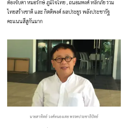
ต้องจับตา หมอรักษ์ ภูมิใจไทย , ถนอมพงศ์ หลีกภัย รวม
ไทยสร้างชาติ และ กิตติพงศ์ ผลประยูร พลังประชารัฐ
คะแนนสีสูกันมาก
นายสาทิตย์ วงศ์หนองเตย พรรคประชาธิปัตย์