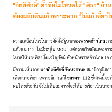
"กิตติศักดิ์" ย้ำชัดไม่โหวตให้ "พิธา" ล้า
ต้องผลักดันแก้ เพราะหาก "ไม่แก้ เดี๋ยวไม่
ความเคลื่อนไหวในการจัดตั้งรัฐบาลของ
พรรคก้าวไกล
ภา
แก้ไข ม.112 ไม่มีระบุใน MOU แต่กลายฝ่ายยังแสดงควา
โหวตให้นายพิธา ลิ้มเจริญรัตน์ หัวหน้าพรรคก้าวไกล (ก.
มีความเห็นจาก
นายกิตติศักดิ์ รัตนวราหะ
สมาชิกวุฒิสภา 
เลือกนายพิธา เพราะมีการแก้ไข
มาตรา 112
ซึ่งตรงนี้จ
คนไทยด้วยกัน จึงไม่เห็นสมควรที่จะให้นายพิธาเป็นนายก