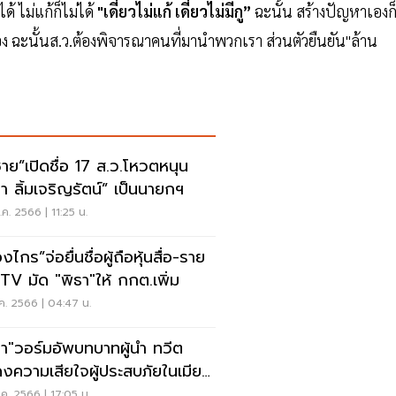
้ ไม่แก้ก็ไม่ได้
"เดี๋ยว
ไม่แก้ เดี๋ยวไม่มีกู”
ฉะนั้น สร้างปัญหาเองก
รอง ฉะนั้นส.ว.ต้องพิจารณาคนที่มานำพวกเรา ส่วนตัวยืนยัน"ล้าน
ชาย”เปิดชื่อ 17 ส.ว.โหวตหนุน
ธา ลิ้มเจริญรัตน์” เป็นนายกฯ
ค. 2566 | 11:25 น.
องไกร”จ่อยื่นชื่อผู้ถือหุ้นสื่อ-ราย
ได้ ITV มัด "พิธา"ให้ กกต.เพิ่ม
ค. 2566 | 04:47 น.
ธา"วอร์มอัพบทบาทผู้นำ ทวีต
งความเสียใจผู้ประสบภัยในเมีย
า
ค. 2566 | 17:05 น.