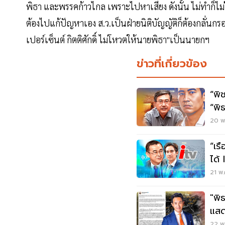
พิธา และพรรคก้าวไกล เพราะไปหาเสียง ดังนั้น ไม่ทำก็ไม่ได
ต้องไปแก้ปัญหาเอง ส.ว.เป็นฝ่ายนิติบัญญัติก็ต้องกลั่นก
เปอร์เซ็นต์ กิตติศักดิ์ ไม่โหวตให้นายพิธา"เป็นนายกฯ
ข่าวที่เกี่ยวข้อง
“พิ
“พิ
20 พ.
“เรื
21 พ.
"พิ
แสด
นม
22 พ.