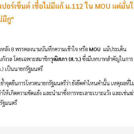
นเปอร์เซ็นต์ เชื่อไม่มีแก้ ม.112 ใน MOU แต่มั่น
มีกู"
ยหลัง 8 พรรคลงนามบันทึกความเข้าใจ หรือ
MOU
แม้ประเด็น
มกังวล โดยเฉพาะสมาชิก
วุฒิสภา (ส.ว.)
ซึ่งมีบทบาทสำคัญในการ
ก.) เป็นนายกรัฐมนตรี
ย้ำจุดยืนการโหวตนายกรัฐมนตรีว่า ยังยึดคำไหนคำนั้น เหตุผลที่ไม
ะทำให้เกิดความขัดแย้ง และนำมาซึ่งการทะเลาะเบาะแว้ง และเข่นฆ่
รัฐมนตรี