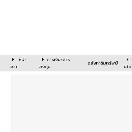
หน้า
การเงิน-การ
อสังหาริมทรัพย์
แรก
ลงทุน
นโย