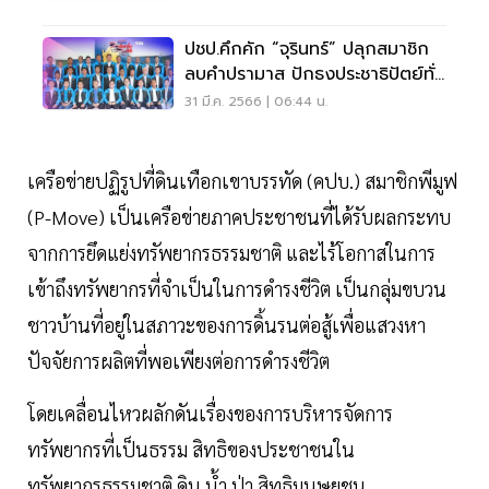
ปชป.คึกคัก “จุรินทร์” ปลุกสมาชิก
ลบคำปรามาส ปักธงประชาธิปัตย์ทั่ว
ประเทศ
31 มี.ค. 2566 | 06:44 น.
เครือข่ายปฏิรูปที่ดินเทือกเขาบรรทัด (คปบ.) สมาชิกพีมูฟ
(P-Move) เป็นเครือข่ายภาคประชาชนที่ได้รับผลกระทบ
จากการยึดแย่งทรัพยากรธรรมชาติ และไร้โอกาสในการ
เข้าถึงทรัพยากรที่จําเป็นในการดำรงชีวิต เป็นกลุ่มขบวน
ชาวบ้านที่อยู่ในสภาวะของการดิ้นรนต่อสู้เพื่อแสวงหา
ปัจจัยการผลิตที่พอเพียงต่อการดำรงชีวิต
โดยเคลื่อนไหวผลักดันเรื่องของการบริหารจัดการ
ทรัพยากรที่เป็นธรรม สิทธิของประชาชนใน
ทรัพยากรธรรมชาติ ดิน น้ำ ป่า สิทธิมนุษยชน