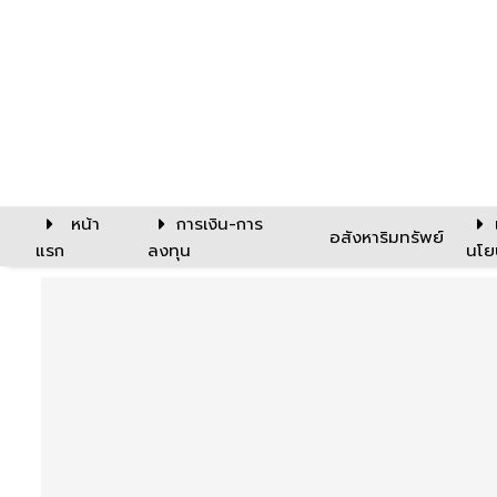
หน้า
การเงิน-การ
อสังหาริมทรัพย์
แรก
ลงทุน
นโย