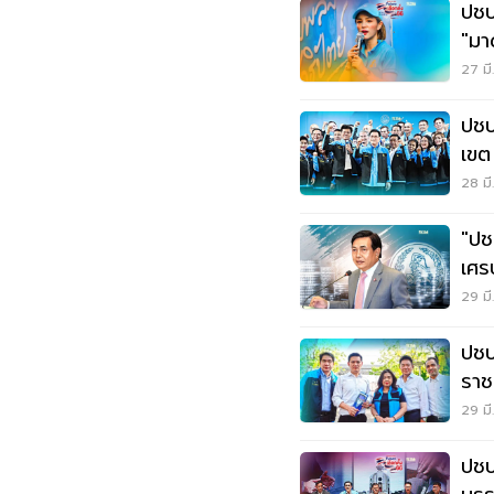
ปชป
"มา
27 มี
ปชป
28 มี
"ปช
เศร
29 มี
ปชป.
ราช
กม.
29 มี
ปชป