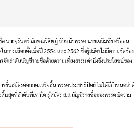
่อ นายจุรินทร์ ลักษณวิศิษฏ์ หัวหน้าพรรค นายเฉลิมชัย ศรีอ่อน
ารเลือกตั้งเมื่อปี 2554 และ 2562 ซึ่งผู้สมัครไม่มีความขัดข้อง
ัดลำดับบัญชีรายชื่อด้วยความเที่ยงธรรม คำนึงถึงประโยชน์ของ
รยื่นสมัครต่อกกต.เสร็จสิ้น พรรคประชาธิปัตย์ ไม่ได้มีกำหนดลำด
สิ้นสุดที่ลำดับที่เท่าใด ผู้สมัคร ส.ส.บัญชีรายชื่อของพรรค มีความ