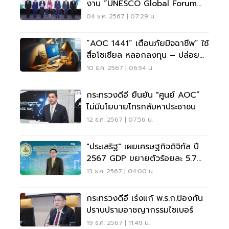
งาน “UNESCO Global Forum
On The Ethics Of AI 2025”
04 ธ.ค. 2567 | 07:29 น.
“AOC 1441” เตือนภัยมิจฉาชีพ” ใช้
สื่อโซเชียล หลอกลงทุน – ปล่อยกู้
สูญกว่า 8 ล้าน
10 ธ.ค. 2567 | 06:54 น.
กระทรวงดีอี ยืนยัน "ศูนย์ AOC”
ไม่มีนโยบายโทรกลับหาประชาชน
12 ธ.ค. 2567 | 07:56 น.
"ประเสริฐ" เผยเศรษฐกิจดิจิทัล ปี
2567 GDP ขยายตัวร้อยละ 5.7
คิดเป็น 2.2 เท่า
13 ธ.ค. 2567 | 04:00 น.
กระทรวงดีอี เร่งแก้ พ.ร.ก.ป้องกัน
ปราบปรามอาชญากรรมไซเบอร์
19 ธ.ค. 2567 | 11:49 น.