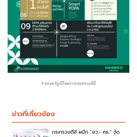
9 ของขวัญปีใหม่จากกระทรวงดีอี
ข่าวที่เกี่ยวข้อง
กระทรวงดีอี ผนึก “อว.- ศธ.” จัด