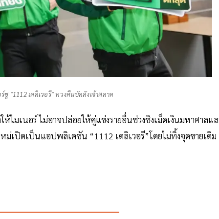
อร์ชู "1112 เดลิเวอรี" ทวงคืนบัลลังเจ้าตลาด
ำให้ไมเนอร์ ไม่อาจปล่อยให้คู่แข่งรายอื่นช่วงชิงเม็ดเงินมหาศาลแ
 ใหม่เปิดเป็นแอปพลิเคชัน “1112 เดลิเวอรี”โดยไม่ทิ้งจุดขายเดิม