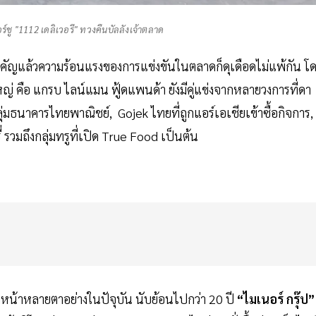
อร์ชู "1112 เดลิเวอรี" ทวงคืนบัลลังเจ้าตลาด
คัญแล้วความร้อนแรงของการแข่งขันในตลาดก็ดุเดือดไม่แพ้กัน โ
ใหญ่ คือ แกรบ ไลน์แมน ฟู้ดแพนด้า ยังมีคู่แข่งจากหลายวงการที่ดา
ลุ่มธนาคารไทยพาณิชย์, Gojek ไทยที่ถูกแอร์เอเชียเข้าซื้อกิจการ,
 รวมถึงกลุ่มทรูที่เปิด True Food เป็นต้น
ากหน้าหลายตาอย่างในปัจุบัน นับย้อนไปกว่า 20 ปี
“ไมเนอร์ กรุ๊ป”