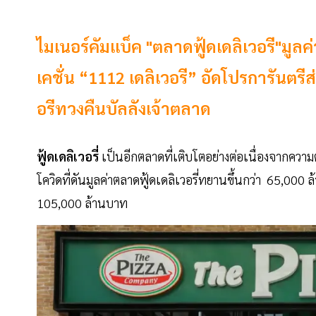
ไมเนอร์คัมแบ็ค "ตลาดฟู้ดเดลิเวอรี"มูล
เคชั่น “1112 เดลิเวอรี” อัดโปรการันตร
อรีทวงคืนบัลลังเจ้าตลาด
ฟู้ดเดลิเวอรี่
เป็นอีกตลาดที่เติบโตอย่างต่อเนื่องจากควา
โควิดที่ดันมูลค่าตลาดฟู้ดเดลิเวอรี่ทยานขึ้นกว่า 65,000 
105,000 ล้านบาท