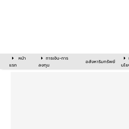
หน้า
การเงิน-การ
อสังหาริมทรัพย์
แรก
ลงทุน
นโย