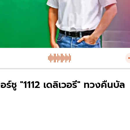
อร์ชู "1112 เดลิเวอรี" ทวงคืนบัล