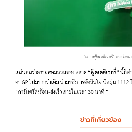
"ตลาดฟู้ดเดลิเวอรี" ระอุ ไมเน
แน่นอนว่าความหอมหวนของ ตลาด
“ฟู้ดเดลิเวอรี่”
นี้ก็ท
ค่า GP ไปมากกว่าเดิม นำมาซึ่งการตัดสินใจ ปัดฝุ่น 1112
“การันตรีส่งร้อน-ส่งเร็ว ภายในเวลา 30 นาที ”
ข่าวที่เกี่ยวข้อง