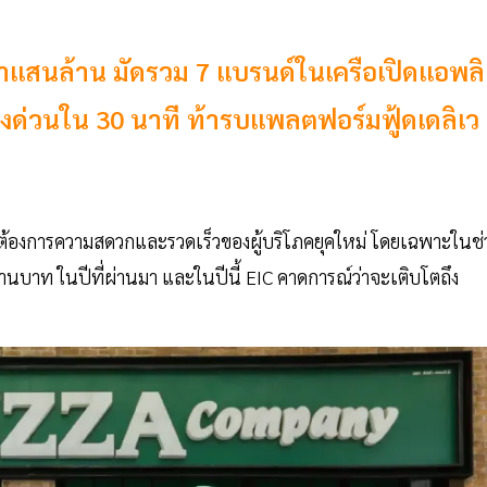
ค่าแสนล้าน มัดรวม 7 แบรนด์ในเครือเปิดแอพลิ
ีส่งด่วนใน 30 นาที ท้ารบแพลตฟอร์มฟู้ดเดลิเว
มต้องการความสดวกและรวดเร็วของผู้บริโภคยุคใหม่ โดยเฉพาะในช่
ล้านบาท ในปีที่ผ่านมา และในปีนี้ EIC คาดการณ์ว่าจะเติบโตถึง