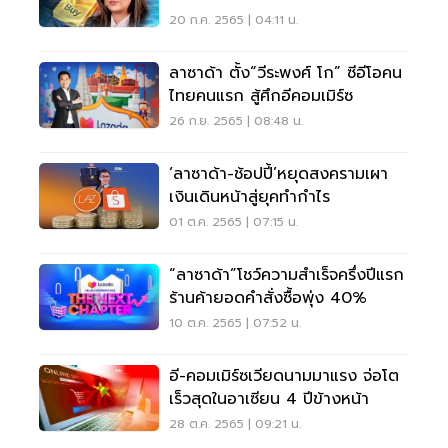
โครงสร้างเข้าที่
20 ก.ค. 2565 | 04:11 น.
ลาซาด้า ตั้ง“วีระพงศ์ โก” ซีอีโอคน
ไทยคนแรก สู้ศึกอีคอมเมิร์ซ
26 ก.ย. 2565 | 08:48 น.
‘ลาซาด้า-ช้อปปี้’หยุดสงครามเผา
เงินเดินหน้าสู่ยุคทำกำไร
01 ต.ค. 2565 | 07:15 น.
“ลาซาด้า”โชว์ความสำเร็จครึ่งปีแรก
ร้านค้ายอดคำสั่งซื้อพุ่ง 40%
10 ต.ค. 2565 | 07:52 น.
อี-คอมเมิร์ซเวียดนามมาแรง จ่อโต
เร็วสุดในอาเซียน 4 ปีข้างหน้า
28 ต.ค. 2565 | 09:21 น.