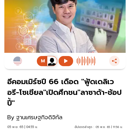
อีคอมเมิร์ซปี 66 เดือด "ฟู้ดเดลิเว
อรี-โซเชียล"เปิดศึกชน"ลาซาด้า-ช้อป
ปี้"
By
ฐานเศรษฐกิจดิจิทัล
05 พ.ย. 65 | 04:55 น.
อัปเดตล่าสุด :
05 พ.ย. 65 | 11:56 น.