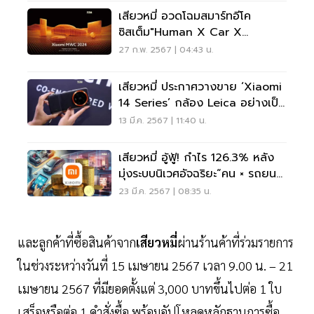
เสียวหมี่ อวดโฉมสมาร์ทอีโค
ซิสเต็ม"Human X Car X
Home"สู่อนาคตอัจฉริยะ
27 ก.พ. 2567 | 04:43 น.
เสียวหมี่ ประกาศวางขาย ‘Xiaomi
14 Series’ กล้อง Leica อย่างเป็น
ทางการในไทย
13 มี.ค. 2567 | 11:40 น.
เสียวหมี่ อู้ฟู้! กำไร 126.3% หลัง
มุ่งระบบนิเวศอัจฉริยะ“คน × รถยนต์
× บ้าน”
23 มี.ค. 2567 | 08:35 น.
และลูกค้าที่ซื้อสินค้าจาก
เสียวหมี่
ผ่านร้านค้าที่ร่วมรายการ
ในช่วงระหว่างวันที่ 15 เมษายน 2567 เวลา 9.00 น. – 21
เมษายน 2567 ที่มียอดตั้งแต่ 3,000 บาทขึ้นไปต่อ 1 ใบ
เสร็จหรือต่อ 1 คำสั่งซื้อ พร้อมอัปโหลดหลักฐานการซื้อ