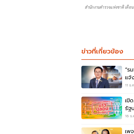
สำนักงานตำรวจแห่งชาติ เตือ
ข่าวที่เกี่ยวข้อง
“รม
แจ้
ระบ
11 ธ.
เปิ
รัฐ
16 ธ.
เพจ