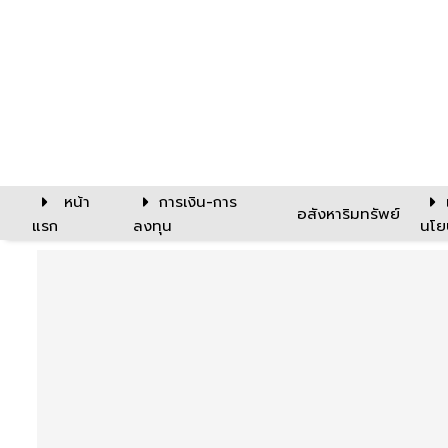
หน้า
การเงิน-การ
อสังหาริมทรัพย์
แรก
ลงทุน
นโย