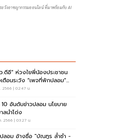
นระวังอาชญากรรมออนไลน์ ที่มาพร้อมกับ AI
ว.ดีอี” ห่วงใยพี่น้องประชาชน
งเตือนระวัง “เพจที่พักปลอม”
าด
ค. 2566 | 02:47 น.
ด 10 อันดับข่าวปลอม นโยบาย
บาลนำโด่ง
ค. 2566 | 03:27 น.
ปลอม อ้างชื่อ "บัณฑูร ล่ำซำ -