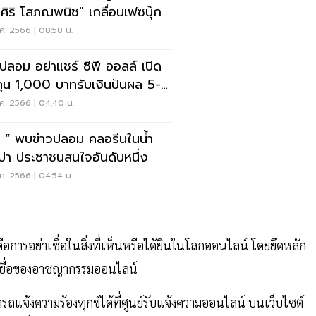
ิศิริ โสภณพนิช" เกลื่อนเฟซบุ๊ก
ค. 2566 | 08:58 น.
วปลอม อย่าแชร์ ซีพี ออลล์ เปิด
ุน 1,000 บาทรับเงินปันผล 5-
%
ค. 2566 | 04:40 น.
อี “ พบข่าวปลอม คลอรีนในน้ำ
ปา ประชาชนสนใจอันดับหนึ่ง
ค. 2566 | 04:54 น.
คือการอย่าเชื่อในสิ่งที่เห็นหรือได้ยินในโลกออนไลน์ โดยยึดหลัก
็นเหยื่อของอาชญากรรมออนไลน์
จ้งความร้องทุกข์ได้ที่ศูนย์รับแจ้งความออนไลน์ บนเว็บไซต์