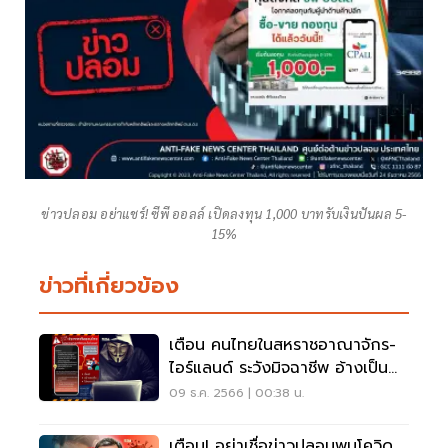
ข่าวปลอม อย่าแชร์! ซีพี ออลล์ เปิดลงทุน 1,000 บาทรับเงินปันผล 5-
15%
ข่าวที่เกี่ยวข้อง
เตือน คนไทยในสหราชอาณาจักร-
ไอร์แลนด์ ระวังมิจฉาชีพ อ้างเป็น
เจ้าหน้าที่ทูต
09 ธ.ค. 2566 | 00:38 น.
เตือน! อย่าเชื่อข่าวปลอมพบโควิด