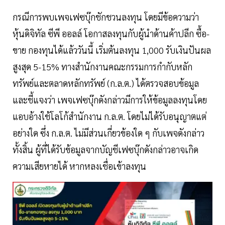
กรณีการพบเพจเฟซบุ๊กชักชวนลงทุน โดยมีข้อความว่า
หุ้นดิจิทัล ซีพี ออลล์ โอกาสลงทุนกับผู้นำด้านค้าปลีก ซื้อ-
ขาย กองทุนได้แล้ววันนี้ เริ่มต้นลงทุน 1,000 รับเงินปันผล
สูงสุด 5-15% ทางสำนักงานคณะกรรมการกำกับหลัก
ทรัพย์และตลาดหลักทรัพย์ (ก.ล.ต.) ได้ตรวจสอบข้อมูล
และชี้แจงว่า เพจเฟซบุ๊กดังกล่าวมีการให้ข้อมูลลงทุนโดย
แอบอ้างใช้โลโก้สำนักงาน ก.ล.ต. โดยไม่ได้รับอนุญาตแต่
อย่างใด ซึ่ง ก.ล.ต. ไม่มีส่วนเกี่ยวข้องใด ๆ กับเพจดังกล่าว
ทั้งสิ้น ผู้ที่ได้รับข้อมูลจากบัญชีเฟซบุ๊กดังกล่าวอาจเกิด
ความเสียหายได้ หากหลงเชื่อเข้าลงทุน