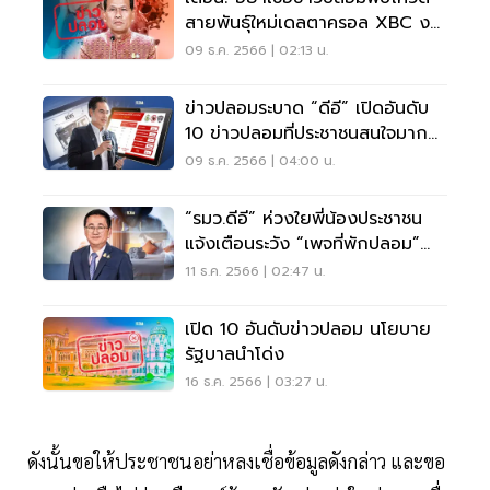
สายพันธุ์ใหม่เดลตาครอล XBC งด
จัดงานปีใหม่
09 ธ.ค. 2566 | 02:13 น.
ข่าวปลอมระบาด “ดีอี” เปิดอันดับ
10 ข่าวปลอมที่ประชาชนสนใจมาก
สุด
09 ธ.ค. 2566 | 04:00 น.
“รมว.ดีอี” ห่วงใยพี่น้องประชาชน
แจ้งเตือนระวัง “เพจที่พักปลอม”
ระบาด
11 ธ.ค. 2566 | 02:47 น.
เปิด 10 อันดับข่าวปลอม นโยบาย
รัฐบาลนำโด่ง
16 ธ.ค. 2566 | 03:27 น.
ดังนั้นขอให้ประชาชนอย่าหลงเชื่อข้อมูลดังกล่าว และขอ