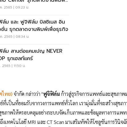
o Center รุกตลาดงานพิมพ์
อธุรกิจ
.ค. 2565 | 09:23 น.
ฟิล์ม และ ฟูจิฟิล์ม บิสซิเนส อิน
วชั่น รุกตลาดงานพิมพ์เพื่อธุรกิจ
.ค. 2565 | 08:34 น.
ิฟิล์ม สานต่อแคมเปญ NEVER
P รุกเฮลท์แคร์
ค. 2565 | 11:50 น.
ศไทย)
จำกัด กล่าวว่า "
ฟูจิฟิล์ม
ก้าวสู่ธุรกิจการแพทย์และสุขภาพ
ที่เป็นที่ยอมรับจากวงการแพทย์ทั่วโลก เรามุ่งมั่นที่จะสร้างสุขภา
ะสุขภาพให้ครอบคลุมอย่างระบบจัดเก็บภาพและข้อมูลทางการแพทย
ึงเทคโนโลยี MRI และ CT Scan มาเสริมทัพให้โซลูชันการวินิจฉั