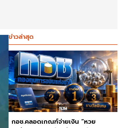
ข่าวล่าสุด
กอช.คลอดเกณฑ์จ่ายเงิน “หวย