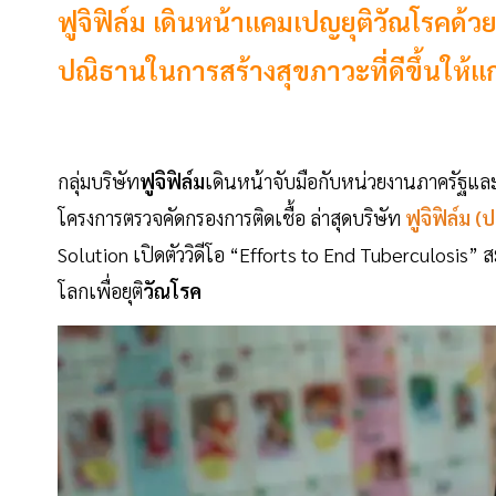
ฟูจิฟิล์ม เดินหน้าแคมเปญยุติวัณโรคด
ปณิธานในการสร้างสุขภาวะที่ดีขึ้นให้แก
กลุ่มบริษัท
ฟูจิฟิล์ม
เดินหน้าจับมือกับหน่วยงานภาครัฐและ
โครงการตรวจคัดกรองการติดเชื้อ ล่าสุดบริษัท
ฟูจิฟิล์ม
(ป
Solution เปิดตัววิดีโอ “Efforts to End Tuberculosis”
โลกเพื่อยุติ
วัณโรค