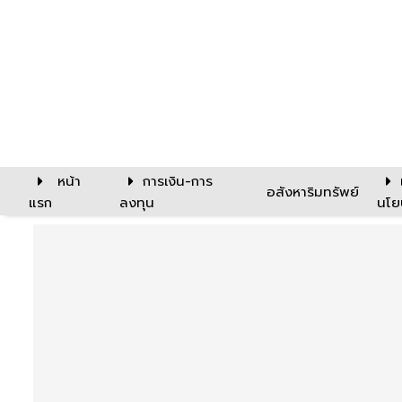
หน้า
การเงิน-การ
อสังหาริมทรัพย์
แรก
ลงทุน
นโย