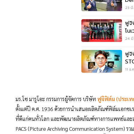
Dem
เพื่
23 มี
ฟูจิ
โนเ
24 มี
ฟูจ
STO
11 ธ.
มร.โซ มารูโอะ กรรมการผู้จัดการ บริษัท
ฟูจิฟิล์ม
(ประเท
ตั้งแต่ปี ค.ศ. 1936 ด้วยการนำเสนอผลิตภัณฑ์ฟิล์มเอกซเรย์
ที่ดีแก่คนทั่วโลก และพัฒนาผลิตภัณฑ์ทางการแพทย์แล
PACS (Picture Archiving Communication System) รวมถ