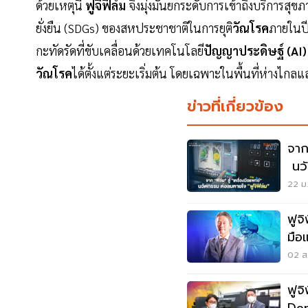
ด้วยเหตุนี้
ฟูจิฟิล์ม
จึงมุ่งมั่นยกระดับการเข้าถึงบริการสุ
ยั่งยืน (SDGs) ของสหประชาชาติในการยุติ
วัณโรค
ภายในป
กะทัดรัดที่ขับเคลื่อนด้วยเทคโนโลยี
ปัญญาประดิษฐ์ (AI)
วัณโรค
ได้ตั้งแต่ระยะเริ่มต้น โดยเฉพาะในพื้นที่ห่างไกลแ
ข่าวที่เกี่ยวข้อง
จากธ
นวั
22 ม.
ฟูจ
มือ
And
02 ส.
ฟูจ