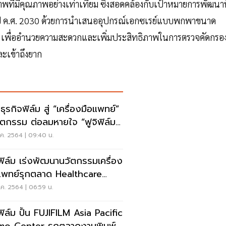
ขภาพที่มีคุณภาพอย่างเท่าเทียม ซึ่งสอดคล้องกับเป้าหมายการพัฒนาท
ี ค.ศ. 2030 ด้วยการนำเสนออุปกรณ์เอกซเรย์แบบพกพาขนาด
เพื่ออำนวยความสะดวกและเพิ่มประสิทธิภาพในการตรวจคัดกรอ
ละเข้าถึงยาก
ุรกิจฟิล์ม สู่ “เครื่องมือแพทย์”
ตกรรม ต่อลมหายใจ “ฟูจิฟิล์ม”
ค. 2564 | 09:40 น.
ิฟิล์ม เร่งพัฒนานวัตกรรมเครื่อง
แพทย์รุกตลาด Healthcare
 Medical
ค. 2564 | 06:59 น.
ิฟิล์ม ปั้น FUJIFILM Asia Pacific