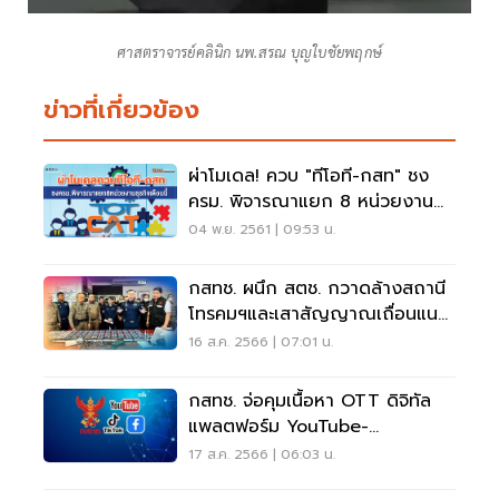
ศาสตราจารย์คลินิก นพ.สรณ บุญใบชัยพฤกษ์
ข่าวที่เกี่ยวข้อง
ผ่าโมเดล! ควบ "ทีโอที-กสท" ชง
ครม. พิจารณาแยก 8 หน่วยงาน
ธุรกิจ เดือนนี้
04 พ.ย. 2561 | 09:53 น.
กสทช. ผนึก สตช. กวาดล้างสถานี
โทรคมฯและเสาสัญญาณเถื่อนแนว
ชายแดน
16 ส.ค. 2566 | 07:01 น.
กสทช. จ่อคุมเนื้อหา OTT ดิจิทัล
แพลตฟอร์ม YouTube-
Facebook-TikTok
17 ส.ค. 2566 | 06:03 น.