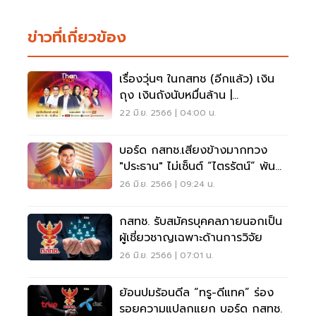
ข่าวที่เกี่ยวข้อง
เรื่องวุ่นๆ ในกสทช (อีกแล้ว) เงิน
ถุง เงินถังนับหมื่นล้าน |
THANTALK ON TV
22 มิ.ย. 2566 | 04:00 น.
บอร์ด กสทช.เสียงข้างมากทวง
"ประธาน" ไม่เซ็นต์ “ไตรรัตน์” พ้น
รักษาการเลขาฯ
26 มิ.ย. 2566 | 09:24 น.
กสทช. รับสมัครบุคคลภายนอกเป็น
ผู้เชี่ยวชาญเฉพาะด้านการวิจัย
26 มิ.ย. 2566 | 07:01 น.
ย้อนปมร้อนดีล “ทรู-ดีแทค” ร่อง
รอยความแปลกแยก บอร์ด กสทช.