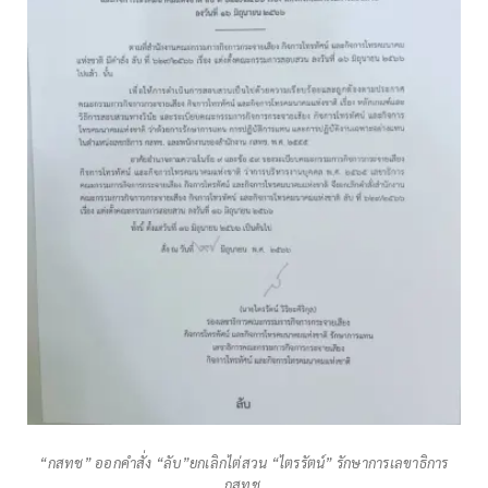
“กสทช” ออกคำสั่ง “ลับ”ยกเลิกไต่สวน “ไตรรัตน์” รักษาการเลขาธิการ
กสทช.