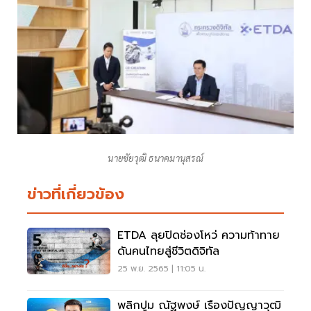
นายชัยวุฒิ ธนาคมานุสรณ์
ข่าวที่เกี่ยวข้อง
ETDA ลุยปิดช่องโหว่ ความท้าทาย
ดันคนไทยสู่ชีวิตดิจิทัล
25 พ.ย. 2565 | 11:05 น.
พลิกปูม ณัฐพงษ์ เรืองปัญญาวุฒิ