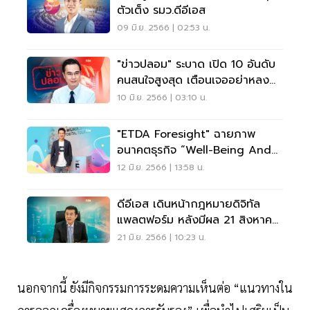
ตัวเต็ง รมว.ดีอีเอส
09 มิ.ย. 2566 | 02:53 น.
"ข่าวปลอม" ระบาด เปิด 10 อันดับ
คนสนใจสูงสุด เตือนเจออย่าหลง
เชื่อเด็ดขาด
10 มิ.ย. 2566 | 03:10 น.
"ETDA Foresight" ฉายภาพ
อนาคตธุรกิจ “Well-Being And
Tourism”
12 มิ.ย. 2566 | 13:58 น.
ดีอีเอส เดินหน้ากฎหมายดิจิทัล
แพลตฟอร์ม หลังมีผล 21 สิงหาคม
2566
21 มิ.ย. 2566 | 10:23 น.
นอกจากนี้ ยังมีกิจกรรมการระดมความเห็นต่อ “แนวทางใน