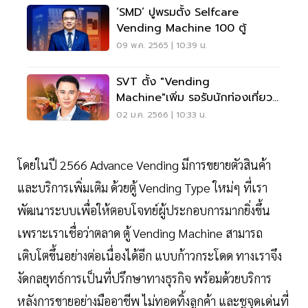
‘SMD’ ปูพรมตั้ง Selfcare
Vending Machine 100 ตู้
09 พ.ค. 2565 | 10:39 น.
SVT ตั้ง "Vending
Machine"เพิ่ม รอรับนักท่องเที่ยว
จีน
02 ม.ค. 2566 | 10:33 น.
โดยในปี 2566 Advance Vending มีการขยายตัวสินค้า
และบริการเพิ่มเติม ด้วยตู้ Vending Type ใหม่ๆ ที่เรา
พัฒนาระบบเพื่อให้ตอบโจทย์ผู้ประกอบการมากยิ่งขึ้น
เพราะเราเชื่อว่าตลาด ตู้ Vending Machine สามารถ
เติบโตขึ้นอย่างต่อเนื่องได้อีก แบบก้าวกระโดด ทางเราจึง
งัดกลยุทธ์การเป็นที่ปรึกษาทางธุรกิจ พร้อมด้วยบริการ
หลังการขายอย่างมืออาชีพ ไม่ทอดทิ้งลูกค้า และชูจุดเด่นที่