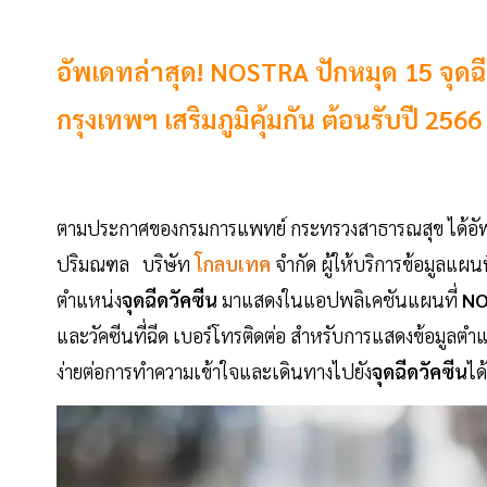
อัพเดทล่าสุด! NOSTRA ปักหมุด 15 จุดฉี
กรุงเทพฯ เสริมภูมิคุ้มกัน ต้อนรับปี 2566
ตามประกาศของกรมการแพทย์ กระทรวงสาธารณสุข ได้อั
ปริมณฑล บริษัท
โกลบเทค
จำกัด ผู้ให้บริการข้อมูลแผ
ตำแหน่ง
จุดฉีดวัคซีน
มาแสดงในแอปพลิเคชันแผนที่
NO
และวัคซีนที่ฉีด เบอร์โทรติดต่อ สำหรับการแสดงข้อมูลตำ
ง่ายต่อการทำความเข้าใจและเดินทางไปยัง
จุดฉีดวัคซีน
ได