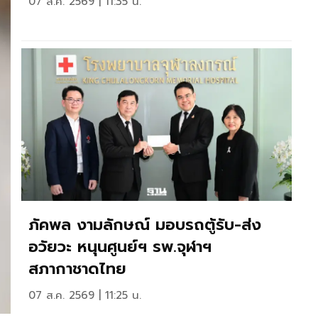
07 ส.ค. 2569 | 11:35 น.
ภัคพล งามลักษณ์ มอบรถตู้รับ-ส่ง
อวัยวะ หนุนศูนย์ฯ รพ.จุฬาฯ
สภากาชาดไทย
07 ส.ค. 2569 | 11:25 น.