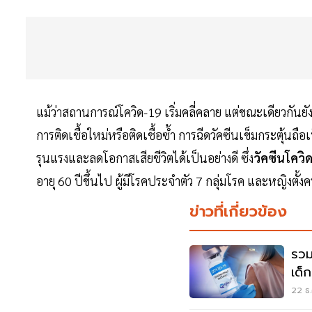
แม้ว่าสถานการณ์โควิด-19 เริ่มคลี่คลาย แต่ขณะเดียวกันยัง
การติดเชื้อใหม่หรือติดเชื้อซ้ำ การฉีดวัคซีนเข็มกระตุ้นถื
รุนแรงและลดโอกาสเสียชีวิตได้เป็นอย่างดี ซึ่ง
วัคซีนโควิด
อายุ 60 ปีขึ้นไป ผู้มีโรคประจำตัว 7 กลุ่มโรค และหญิงตั้งค
ข่าวที่เกี่ยวข้อง
รวม
เด็
คลิกท
22 ธ.