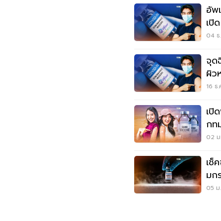
อัพ
เปิ
นี่
04 ธ.
จุด
ผิว
16 ธ.
เปิ
กทม.
02 ม.
เช็
มกร
05 ม.