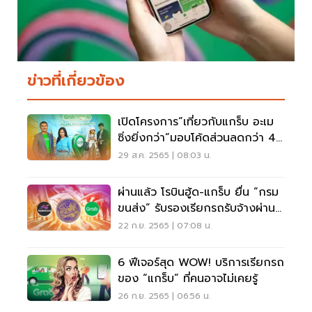
ข่าวที่เกี่ยวข้อง
เปิดโครงการ“เที่ยวกับแกร็บ อะเม
ซิ่งยิ่งกว่า”มอบโค้ดส่วนลดกว่า 4
ล้านบาท
29 ส.ค. 2565 | 08:03 น.
ผ่านแล้ว โรบินฮู้ด-แกร็บ ยื่น “กรม
ขนส่ง” รับรองเรียกรถรับจ้างผ่าน
แอป
22 ก.ย. 2565 | 07:08 น.
6 ฟีเจอร์สุด WOW! บริการเรียกรถ
ของ “แกร็บ” ที่คนอาจไม่เคยรู้
26 ก.ย. 2565 | 06:56 น.