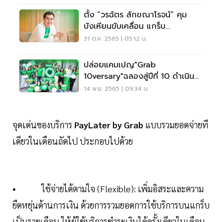
ตั้ง “วรฉัตร ลักขณาโรจน์” คุม
บังเหียนขับเคลื่อน แกร็บ
ประเทศไทย
31 ต.ค. 2565 | 05:12 น.
ปล่อยแคมเปญ"Grab
10versary"ฉลองสู่ปีที่ 10 ดำเนิน
ธุรกิจในไทย
14 พ.ย. 2565 | 09:34 น.
จุดเด่นของบริการ
PayLater by Grab
แบบรวมยอดจ่ายที
เดียวในเดือนถัดไป ประกอบไปด้วย
• ใช้จ่ายได้ตามใจ (Flexible): เพิ่มอิสระและความ
ยืดหยุ่นด้านการเงิน ด้วยการรวมยอดการใช้บริการบนแกร็บ
เป็นรายเดือน ให้ผู้ใช้บริการชำระเงินได้ครั้งเดียวในเดือน