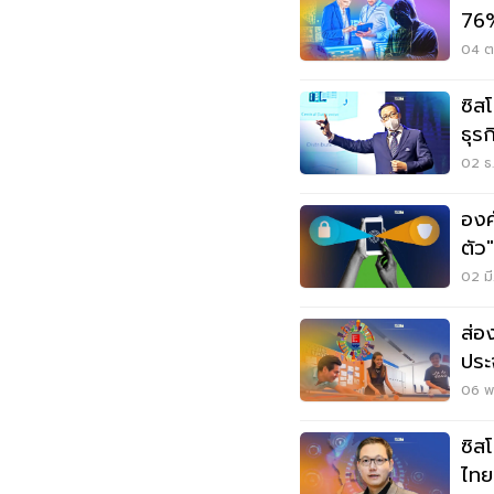
76%
04 ต.
ซิส
ธุรก
02 ธ.
องค
ตัว
02 มี
ส่อ
ประ
06 พ.
ซิส
ไทย