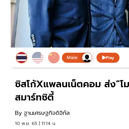
Play
ซิสโก้Xแพลนเน็ตคอม ส่ง“โมบ
สมาร์ทซิตี้
By
ฐานเศรษฐกิจดิจิทัล
10 พ.ย. 65 | 11:14 น.