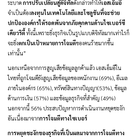
ระบาด
การปรับเปลี่ยนสู่ดิจิทัล
ดังกล่าวทำให้
เอสเอ็มอี
จำเป็นต้อง
ลงทุนในเทคโนโลยีและโซลูชันที่จะช่วย
ปกป้ององค์กรให้รอดพ้นจากภัยคุกคามด้านไซเบอร์ซี
เคียวริตี้
ทั้งนี้เพราะยิ่งธุรกิจเป็นรูปแบบดิจิทัลมากเท่าไรก็
จะยิ่ง
ตกเป็นเป้าหมายการโจมตี
ของคนร้ายมากขึ้น
เท่านั้น”
นอกเหนือจากการสูญเสียข้อมูลลูกค้าแล้ว เอสเอ็มอีใน
ไทยที่ถูกโจมตียังสูญเสียข้อมูลของพนักงาน (69%), อีเมล
ภายในองค์กร (65%), ทรัพย์สินทางปัญญา(53%), ข้อมูล
ด้านการเงิน (57%) และข้อมูลธุรกิจที่สำคัญ (49%)
นอกจากนี้ 56% ประสบปัญหาการดำเนินงานหยุดชะงัก
อันเนื่องมาจาก
การโจมตีทางไซเบอร์
การหยุดชะงักของธุรกิจที่เป็นผลมาจากการโจมตีทาง