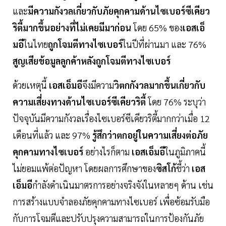
และ
มีความกังวลเกี่ยวกับภัยคุกคามด้านไซเบอร์ซีเคียว
ริตี้มากขึ้นอย่างที่ไม่เคยมีมาก่อน
โดย 65% ของ
เอสเอ็
มอี
ในไทย
ถูกโจมตีทางไซเบอร์
ในปีที่ผ่านมา และ 76%
สูญเสียข้อมูลลูกค้าหลังถูกโจมตีทางไซเบอร์
ด้วยเหตุนี้
เอสเอ็มอี
จึงมีความ
วิตกกังวลมากขึ้นเกี่ยวกับ
ความเสี่ยงทางด้านไซเบอร์ซีเคียวริตี้
โดย 76% ระบุว่า
ปัจจุบันมีความกังวลเรื่องไซเบอร์ซีเคียวริตี้มากกว่าเมื่อ 12
เดือนที่แล้ว และ 97%
รู้สึกว่าตกอยู่ในความเสี่ยงต่อภัย
คุกคามทางไซเบอร์
อย่างไรก็ตาม
เอสเอ็มอี
ในภูมิภาคนี้
ไม่ยอมแพ้ต่อปัญหา โดยผลการศึกษาของ
ซิสโก้
ชี้ว่า
เอส
เอ็มอี
กำลังดำเนินมาตรการอย่างจริงจังในหลายๆ ด้าน เช่น
การสร้างแบบจำลองภัยคุกคามทางไซเบอร์ เพื่อซ้อมรับมือ
กับการโจมตีและปรับปรุงความสามารถในการป้องกันภัย