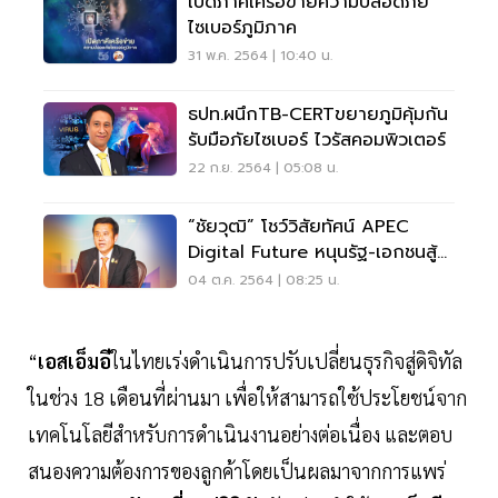
เปิดภาคีเครือข่ายความปลอดภัย
ไซเบอร์ภูมิภาค
31 พ.ค. 2564 | 10:40 น.
ธปท.ผนึกTB-CERTขยายภูมิคุ้มกัน
รับมือภัยไซเบอร์ ไวรัสคอมพิวเตอร์
22 ก.ย. 2564 | 05:08 น.
“ชัยวุฒิ” โชว์วิสัยทัศน์ APEC
Digital Future หนุนรัฐ-เอกชนสู้
ภัยไซเบอร์
04 ต.ค. 2564 | 08:25 น.
“
เอสเอ็มอี
ในไทยเร่งดำเนินการปรับเปลี่ยนธุรกิจสู่ดิจิทัล
ในช่วง 18 เดือนที่ผ่านมา เพื่อให้สามารถใช้ประโยชน์จาก
เทคโนโลยีสำหรับการดำเนินงานอย่างต่อเนื่อง และตอบ
สนองความต้องการของลูกค้าโดยเป็นผลมาจากการแพร่