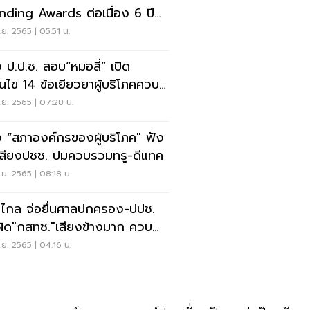
nding Awards ต่อเนื่อง 6 ปี
น
ย. 2565 | 05:51 น.
ง ป.ป.ช. สอบ“หมอลี่” เปิด
่อนไข 14 ข้อเยียวยาผู้บริโภคควบ
-ดีแทค
ย. 2565 | 07:28 น.
ง “สภาองค์กรของผู้บริโภค" ฟัง
เสียงปชช. ปมควบรวมทรู-ดีแทค
ย. 2565 | 08:18 น.
วไกล จ่อยื่นศาลปกครอง-ปปช.
ผิด"กสทช."เสียงข้างมาก ควบ
ทรู-ดีแทค
ย. 2565 | 04:16 น.