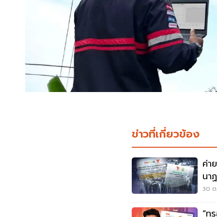
ข่าวที่เกี่ยวข้อง
ค่า
นาฏ
ฟรี
30 ต.
“ทรูออนไ