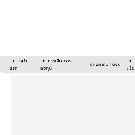
หน้า
การเงิน-การ
อสังหาริมทรัพย์
แรก
ลงทุน
นโย