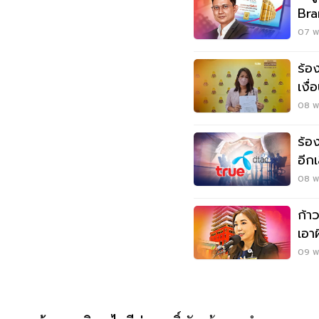
Bra
ซ้อ
07 พ.
ร้อ
เงื
ทรู
08 พ.
ร้อ
อีก
08 พ.
ก้า
เอา
รวม
09 พ.