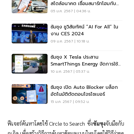
สไตล์อนาคต เชื่อมสมาร์ทโฮมกับ
รถยนต์ EV
05 ม.ค. 2567 | 04:36 น.
ซัมซุง ชูวิสัยทัศน์ “AI For All” ใน
งาน CES 2024
09 ม.ค. 2567 | 10:18 น.
ซัมซุง X Tesla ประสาน
SmartThings Energy จัดการใช้
พลังงานในบ้าน
10 ม.ค. 2567 | 05:37 น.
ซัมซุง เปิด Auto Blocker บล็อก
อัตโนมัติตัดตอนโจรไซเบอร์
15 ม.ค. 2567 | 09:52 น.
ฟีเจอร์ค้นหาโดยใช้ Circle to Search ซึ่ง
ซัมซุง
จับมือกับ
กูเกิล เพื่อสร้างวิธีการค้นหาข้อมูลแบบใหม่โดยใช้วิธีง่ายๆ