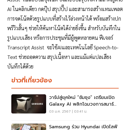
AI ในคลิกเดียว กดปุ๊ป สรุปปั๊ป และสามารถสร้างเทมเพลต
การจดโน้ตด้วยรูปแบบที่สร้างไว้ล่วงหน้าได้ พร้อมสร้างปก
พรีวิวสั้นๆ ช่วยให้ค้นหาโน้ตได้ง่ายยิ่งขึ้น สำหรับบันทึกใน
รูปแบบเสียง หรือการประชุมที่มีผู้พูดหลายคน ฟีเจอร์
Transcript Assist จะใช้AIและเทคโนโลยี Speech-to-
Text ช่วยถอดความ สรุปเนื้อหา และแม้แต่แปลเสียง
บันทึกได้ด้วย
ข่าวที่เกี่ยวข้อง
วาร์ปสู่ยุคใหม่ “ซัมซุง” เตรียมเปิด
Galaxy AI พลิกโฉมวงการสมาร์ท
โฟน
03 ม.ค. 2567 | 03:41 น.
Samsung ร่วม Hyundai เปิดไลฟ์