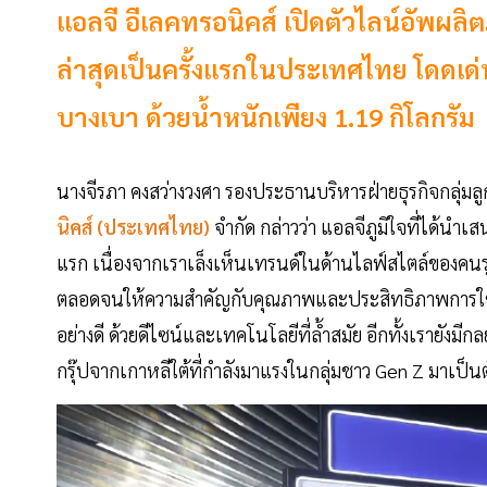
แอลจี อีเลคทรอนิคส์ เปิดตัวไลน์อัพผลิ
ล่าสุดเป็นครั้งแรกในประเทศไทย โดดเด่
บางเบา ด้วยน้ำหนักเพียง 1.19 กิโลกรัม
นางจีรภา คงสว่างวงศา รองประธานบริหารฝ่ายธุรกิจกลุ่มล
นิคส์ (ประเทศไทย)
จำกัด กล่าวว่า แอลจีภูมิใจที่ได้นำเ
แรก เนื่องจากเราเล็งเห็นเทรนด์ในด้านไลฟ์สไตล์ของคนรุ่
ตลอดจนให้ความสำคัญกับคุณภาพและประสิทธิภาพการใช้ง
อย่างดี ด้วยดีไซน์และเทคโนโลยีที่ล้ำสมัย อีกทั้งเรายังมี
กรุ๊ปจากเกาหลีใต้ที่กำลังมาแรงในกลุ่มชาว Gen Z มาเป็