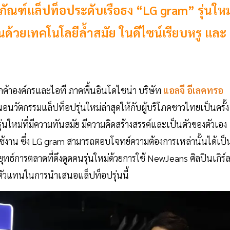
ตภัณฑ์แล็ปท็อประดับเรือธง “LG gram” รุ่นใหม
นด้วยเทคโนโลยีล้ำสมัย ในดีไซน์เรียบหรู และ
ูกค้าองค์กรและไอที ภาคพื้นอินโดไชน่า บริษัท
แอลจี อีเลคทรอ
สนอนวัตกรรมแล็ปท็อปรุ่นใหม่ล่าสุดให้กับผู้บริโภคชาวไทยเป็นครั้ง
นใหม่ที่มีความทันสมัย มีความคิดสร้างสรรค์และเป็นตัวของตัวเอง
าน ซึ่ง LG gram สามารถตอบโจทย์ความต้องการเหล่านั้นได้เป็
กลยุทธ์การตลาดที่ดึงดูดคนรุ่นใหม่ด้วยการใช้ NewJeans ศิลปินเกิร์
นตัวแทนในการนำเสนอแล็ปท็อปรุ่นนี้