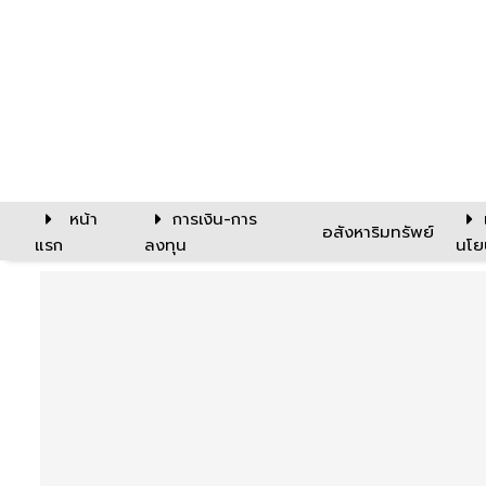
หน้า
การเงิน-การ
อสังหาริมทรัพย์
แรก
ลงทุน
นโย