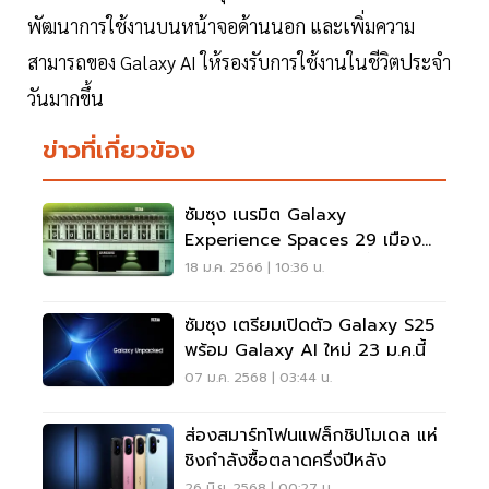
พัฒนาการใช้งานบนหน้าจอด้านนอก และเพิ่มความ
สามารถของ Galaxy AI ให้รองรับการใช้งานในชีวิตประจำ
วันมากขึ้น
ข่าวที่เกี่ยวข้อง
ซัมซุง เนรมิต Galaxy
Experience Spaces 29 เมือง
โชว์นวัตกรรมใหม่ 1 ก.พ.นี้
18 ม.ค. 2566 | 10:36 น.
ซัมซุง เตรียมเปิดตัว Galaxy S25
พร้อม Galaxy AI ใหม่ 23 ม.ค.นี้
07 ม.ค. 2568 | 03:44 น.
ส่องสมาร์ทโฟนแฟล็กชิปโมเดล แห่
ชิงกำลังซื้อตลาดครึ่งปีหลัง
26 มิ.ย. 2568 | 00:27 น.