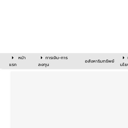
หน้า
การเงิน-การ
อสังหาริมทรัพย์
แรก
ลงทุน
นโย