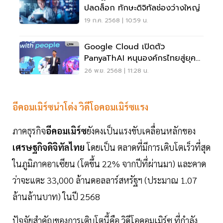
ปลดล็อก ทักษะดิจิทัลช่องว่างใหญ่
19 ก.ค. 2568 | 10:59 น.
Google Cloud เปิดตัว
PanyaThAI หนุนองค์กรไทยสู่ยุค
Agentic AI
26 พ.ย. 2568 | 11:28 น.
อีคอมเมิร์ซนำโด่ง วิดีโอคอมเมิร์ซแรง
ภาคธุรกิจ
อีคอมเมิร์ซ
ยังคงเป็นแรงขับเคลื่อนหลักของ
เศรษฐกิจดิจิทัลไทย
โดยเป็น ตลาดที่มีการเติบโตเร็วที่สุด
ในภูมิภาคอาเซียน (โตขึ้น 22% จากปีที่ผ่านมา) และคาด
ว่าจะแตะ 33,000 ล้านดอลลาร์สหรัฐฯ (ประมาณ 1.07
ล้านล้านบาท) ในปี 2568
ปัจจัยสำคัญของการเติบโตนี้คือ วิดีโอคอมเมิร์ซ ที่กำลัง