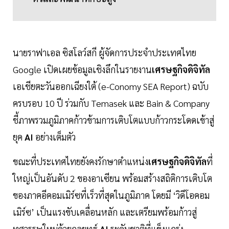
นายราฟาเอล ซิสโลว์สกี ผู้จัดการประจำประเทศไทย
Google เปิดเผยข้อมูลเชิงลึกในรายงาน
เศรษฐกิจดิจิทัล
เอเชียตะวันออกเฉียงใต้ (e-Conomy SEA Report) ฉบับ
ครบรอบ 10 ปี ร่วมกับ Temasek และ Bain & Company
ชี้ภาพรวมภูมิภาคก้าวข้ามการเติบโตแบบก้าวกระโดดเข้าสู่
ยุค
AI
อย่างเต็มตัว
ขณะที่ประเทศไทยยังคงรักษาตำแหน่ง
เศรษฐกิจดิจิทัล
ที่
ใหญ่เป็นอันดับ 2 ของอาเซียน พร้อมสร้างสถิติการเติบโต
ของภาคอีคอมเมิร์ซที่เร็วที่สุดในภูมิภาค โดยมี ‘วิดีโอคอม
เมิร์ซ’ เป็นแรงขับเคลื่อนหลัก และเตรียมพร้อมก้าวสู่
ทศวรรษใหม่ด้วยกลยุทธ์
AI
ระดับชาติที่แข็งแกร่ง