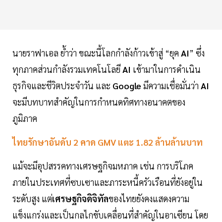
นายราฟาเอล ย้ำว่า ขณะนี้โลกกำลังก้าวเข้าสู่ “ยุค
AI
” ซึ่ง
ทุกภาคส่วนกำลังรวมเทคโนโลยี
AI
เข้ามาในการดำเนิน
ธุรกิจและชีวิตประจำวัน และ
Google
มีความเชื่อมั่นว่า
AI
จะมีบทบาทสำคัญในการกำหนดทิศทางอนาคตของ
ภูมิภาค
ไทยรักษาอันดับ 2 คาด GMV แตะ 1.82 ล้านล้านบาท
แม้จะมีอุปสรรคทางเศรษฐกิจมหภาค เช่น การบริโภค
ภายในประเทศที่ซบเซาและภาระหนี้ครัวเรือนที่ยังอยู่ใน
ระดับสูง แต่
เศรษฐกิจดิจิทัล
ของไทยยังคงแสดงความ
แข็งแกร่งและเป็นกลไกขับเคลื่อนที่สำคัญในอาเซียน โดย