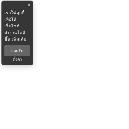
×
เราใช้คุกกี้
เพื่อให้
เว็บไซต์
ทำงานได้ดี
ขึ้น
เพิ่มเติม
ยอมรับ
ตั้งค่า