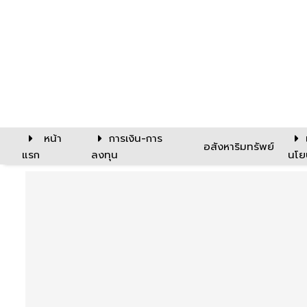
หน้า
การเงิน-การ
อสังหาริมทรัพย์
แรก
ลงทุน
นโย