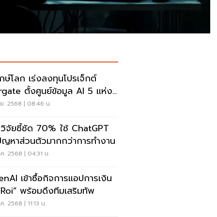
ักษ์โลก เร่งลงทุนโปรเจ็กต์
rgate ตั้งศูนย์ข้อมูล AI 5 แห่ง
หรัฐฯ
ย. 2568 | 08:46 น.
วิจัยชี้ชัด 70% ใช้ ChatGPT
ปัญหาส่วนตัวมากกว่าการทำงาน
ค. 2568 | 04:31 น.
nAI เข้าซื้อกิจการแอปการเงิน
“Roi” พร้อมดึงทีมเสริมทัพ
ค. 2568 | 11:13 น.