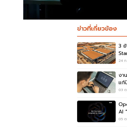
ข่าวที่เกี่ยวข้อง
3 ย
Sta
ในส
24 ก.
งาน
แก้
03 ต.
Ope
AI 
05 ต.