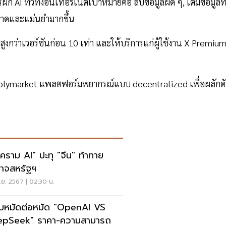
ก AI ทั่วทั้งอินเทอร์เน็ตเป้าหมายคือ ลบข้อมูลผิด ๆ, เติมข้อมูลที
ะอาดและแม่นยำมากขึ้น
สูงกว่าเวอร์ชันก่อน 10 เท่า และให้บริการแก่ผู้ใช้งาน X Premiu
บ Polymarket แพลตฟอร์มพยากรณ์แบบ decentralized เพื่อผลักด
คราม AI" ปะทุ "จีน" ท้าทาย
าจสหรัฐฯ
.ย. 2567 | 02:30 น.
ยบหมัดต่อหมัด "OpenAI VS
DeepSeek" ราคา-ความสามารถ