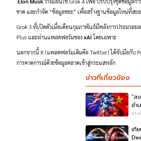
Elon
Musk
วางแผนใช้ Grok 4 เพื่อ ปรับปรุงชุดข้อมูลการฝึ
ขาด และกำจัด “ข้อมูลขยะ” เพื่อสร้างฐานข้อมูลใหม่ที่ส
Grok 3 ที่เปิดตัวเมื่อเดือนกุมภาพันธ์มีพลังการประมวลผล
Plus และผ่านแพลตฟอร์มของ
xAI
โดยเฉพาะ
นอกจากนี้ X (แพลตฟอร์มเดิมคือ Twitter) ได้จับมือกั
การคาดการณ์ด้วยข้อมูลตลาดเข้าสู่กระแสหลัก
ข่าวที่เกี่ยวข้อง
"สง
อำน
01 เม
เที