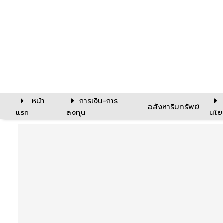
หน้า
การเงิน-การ
อสังหาริมทรัพย์
แรก
ลงทุน
นโย