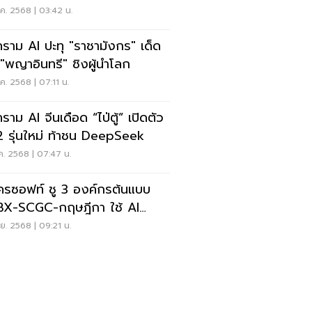
ค. 2568 | 03:42 น.
ราม AI ปะทุ "ราชามังกร" เด็ด
 "พญาอินทรี" ชิงผู้นำโลก
ค. 2568 | 07:11 น.
ราม AI จีนเดือด “ไป่ตู้” เปิดตัว
AI 2 รุ่นใหม่ ท้าชน DeepSeek
.ค. 2568 | 07:47 น.
ครซอฟท์ ชู 3 องค์กรต้นแบบ
X-SCGC-กฤษฎีกา ใช้ AI
ี่ยนวิธีทำงาน
.ย. 2568 | 09:21 น.